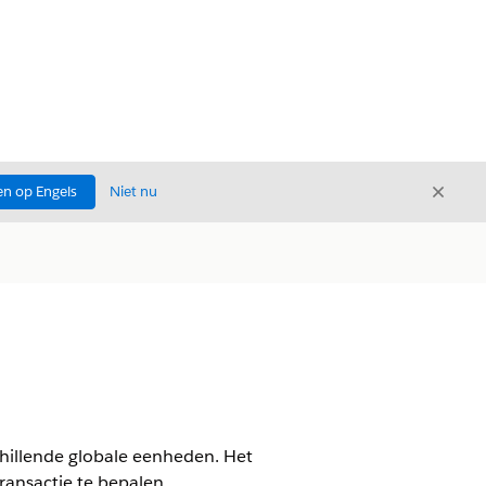
Sluite
n op Engels
Niet nu
Sluiten
chillende globale eenheden. Het
ransactie te bepalen.