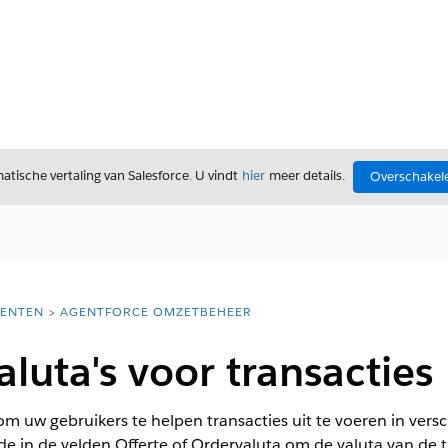
tische vertaling van Salesforce. U vindt
hier
meer details.
Overschakele
ENTEN
AGENTFORCE OMZETBEHEER
luta's voor transacties
om uw gebruikers te helpen transacties uit te voeren in vers
e in de velden Offerte of Ordervaluta om de valuta van de t