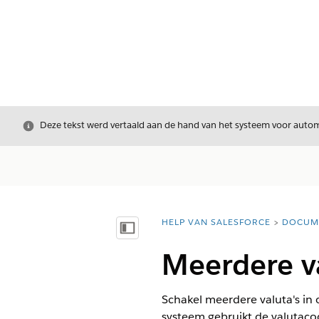
Sluiten
Deze tekst werd vertaald aan de hand van het systeem voor automa
HELP VAN SALESFORCE
DOCUM
U bent hier:
Inhoudsopgave weergeven
Meerdere va
Schakel meerdere valuta's in 
systeem gebruikt de valutacod