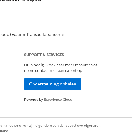
loud)
waarin Transactiebeheer is
SUPPORT & SERVICES
me-gebruiker
Hulp nodig? Zoek naar meer resources of
neem contact met een expert op.
Ondersteuning ophalen
aluta's. Zie .
Powered by
Experience Cloud
ing.
rse handelsmerken zijn eigendom van de respectieve eigenaren.
rland