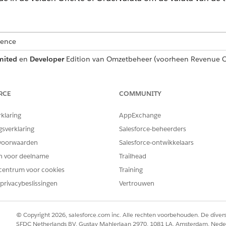
ience
mited
en
Developer
Edition van
Omzetbeheer
(voorheen Revenue C
BENODIGDE GEBRUIKERSMACHTIGINGEN
RCE
COMMUNITY
en:
Salesforce Pricing Design Ti
rklaring
AppExchange
gsverklaring
Salesforce-beheerders
activeer deze in Set-up.
elen
voorwaarden
Salesforce-ontwikkelaars
tiveren
en voor deelname
Trailhead
euwe valuta's en voeg uw producten toe. Maak een prijslijst voor de v
centrum voor cookies
Training
ijsten
privacybeslissingen
Vertrouwen
activeer de versie.
rencyIsoCode toe aan
in het element Prijsstell
PricingCurrencyCode
rijsstellingsprocedures.
© Copyright 2026, salesforce.com inc. Alle rechten voorbehouden. De dive
SFDC Netherlands BV, Gustav Mahlerlaan 2970, 1081 LA, Amsterdam, Nede