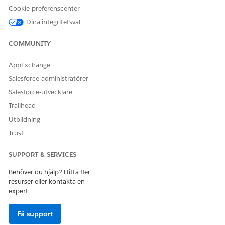
Prissättningsinställning.
Cookie-preferenscenter
Se Mappa sammanhangstaggar i prissättningsprocesser.
Dina integritetsval
Aktivera proceduren.
COMMUNITY
AppExchange
Salesforce-administratörer
Endast
Place Sales Transaction API
har stöd
ANTECKNING
Salesforce-utvecklare
för transaktioner med flera valutor.
Trailhead
Utbildning
Trust
LÖSTE DENNA ARTIKEL DITT PROBLEM?
SUPPORT & SERVICES
Berätta för oss vad vi kan förbättra!
Behöver du hjälp? Hitta fler
Ja
Nej
resurser eller kontakta en
expert.
Få support