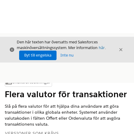
Den här texten har översatts med Salesforces
maskinöversättningssystem. Mer information
här
.
Stäng
Stäng
Stäng
Byt till engelska
Inte nu
Innehållsförteckningar
Visa innehållsförteckning
Flera valutor för transaktioner
Slå på flera valutor för att hjälpa dina användare att göra
transaktioner i olika globala enheter. Systemet använder
valutakoden i fälten Offert eller Ordervaluta för att avgöra
transaktionens valuta.
VERSIONER SOM KRÄVS