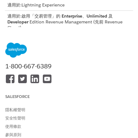
適用於:Lightning Experience
適用於:啟用「交易管理」的
Enterprise
、
Unlimited
及
Developer
Edition
Revenue Management
(先前 Revenue
Cloud)
需要的使用者權限
若要編輯定價程序:
Salesforce 定價設計時間使用
者
1-800-667-6389
在「設定」中開啟並啟用其他貨幣。
啟用多重貨幣
啟用和停用貨幣
建立新貨幣的價目手冊,並新增您的產品。建立貨幣的價目手
SALESFORCE
冊。請參閱 。
請參閱在價目手冊中
定義價格
隱私權聲明
開啟「定價程序」,然後停用版本。
安全性聲明
在「定價設定」元素中,將 CurrencyIsoCode 輸入變數對應至
使用條款
。
PricingCurrencyCode
請參閱定價程序中的對應內容標籤。
參與原則