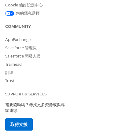
啟用程序。
Cookie 偏好設定中心
您的隱私選擇
COMMUNITY
只有
Place Sales Transaction API
支援多重貨幣交易。
備註
AppExchange
Salesforce 管理員
Salesforce 開發人員
Trailhead
此文章是否解決您的問題？
訓練
請讓我們知道，以便我們改進！
Trust
是
否
SUPPORT & SERVICES
需要協助嗎？尋找更多資源或與專
家連線。
取得支援