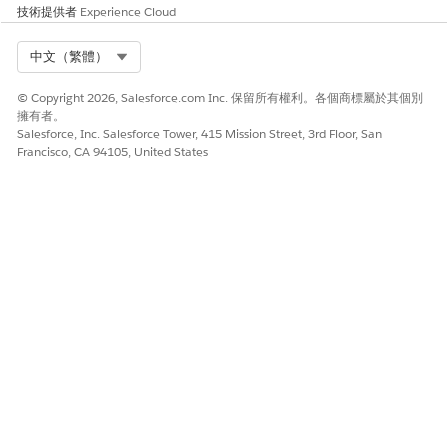
技術提供者
Experience Cloud
Select Org
中文（繁體）
© Copyright 2026, Salesforce.com Inc. 保留所有權利。各個商標屬於其個別
擁有者。
Salesforce, Inc. Salesforce Tower, 415 Mission Street, 3rd Floor, San
Francisco, CA 94105, United States