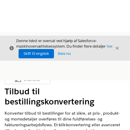
Denne tekst er oversat ved hjælp af Salesforce-
maskinoversættelsessystem. Du finder flere detaljer
her
.
Luk
Luk
Luk
Skift til engelsk
Ikke nu
Indhold
Vis indholdsfortegnelse
Tilbud til
bestillingskonvertering
Konverter tilbud til bestillinger for at sikre, at pris-, produkt-
og momsdetaljer overføres til dine fuldførelses- og
faktureringsarbejdsflows. Et-klik-konvertering eller avanceret