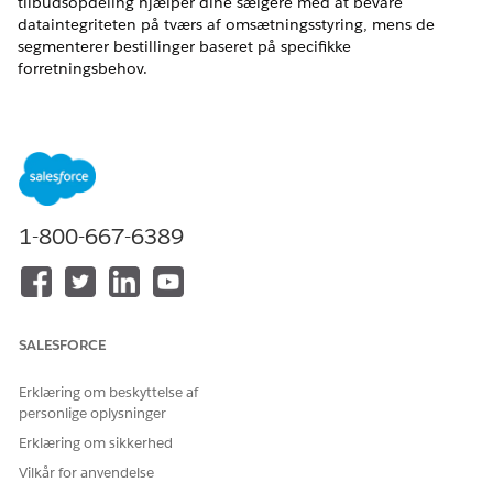
tilbudsopdeling hjælper dine sælgere med at bevare
dataintegriteten på tværs af
omsætningsstyring
, mens de
segmenterer bestillinger baseret på specifikke
forretningsbehov.
Opret en bestilling fra et tilbud
Konverter et accepteret tilbud til en bestilling med et klik
for at synkronisere produkt-, mængde-, pris- og momsdata.
Ved at bruge denne proces overtager
bestillingsregistreringen automatisk disse detaljer direkte
fra tilbudsregistreringen.
1-800-667-6389
Overvejelser i forbindelse med oprettelse af flere
bestillinger fra et tilbud
Gør dig bekendt med disse begrænsninger og funktionel
adfærd, der bruger funktionen Avanceret
SALESFORCE
bestillingsoprettelse fra tilbud til at oprette flere
bestillinger fra et enkelt tilbud. Disse oplysninger hjælper
Erklæring om beskyttelse af
dig med at bestemme, hvornår der skal bruges API kontra
personlige oplysninger
brugergrænsefladen, og hvordan systemet håndterer
prissætning og pakkede produkter under
Erklæring om sikkerhed
opdelingsprocessen.
Vilkår for anvendelse