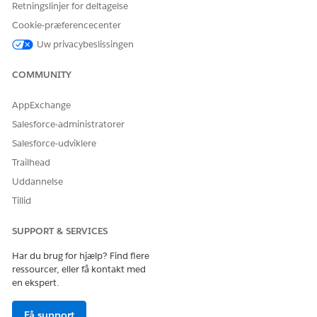
Opdel tilbud i flere bestillinger
Retningslinjer for deltagelse
Lås større fleksibilitet op i din salgsproces ved at oprette
Cookie-præferencecenter
flere uafhængige bestillinger fra et enkelt tilbud.
Uw privacybeslissingen
Segmentering af et tilbud hjælper med at strømline
downstream-handlinger, f.eks. fuldførelse, fakturering og
COMMUNITY
fakturering. Opret f.eks. separate bestillinger ved at bruge
tilbudsgrupper eller tilbudslinjefelter som
AppExchange
forsendelsesplaceringer, modtagere eller startdatoer.
Salesforce-administratorer
Salesforce-udviklere
Trailhead
LØSTE DENNE ARTIKEL DIT PROBLEM?
Uddannelse
Giv os besked, så vi kan forbedre os!
Tillid
Ja
Nej
SUPPORT & SERVICES
Har du brug for hjælp? Find flere
ressourcer, eller få kontakt med
en ekspert.
Få support