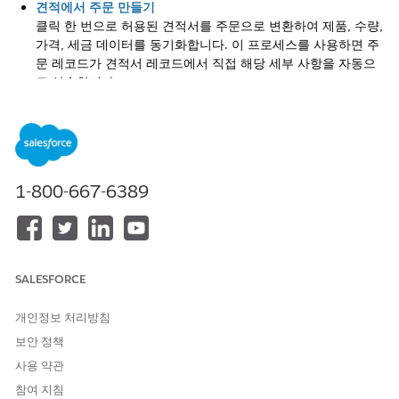
견적에서 주문 만들기
클릭 한 번으로 허용된 견적서를 주문으로 변환하여 제품, 수량,
가격, 세금 데이터를 동기화합니다. 이 프로세스를 사용하면 주
문 레코드가 견적서 레코드에서 직접 해당 세부 사항을 자동으
로 상속합니다.
견적서에서 여러 주문 만들기에 대한 고려 사항
견적서에서 고급 주문 만들기 기능을 사용하여 단일 견적서에서
여러 주문을 만드는 제한 사항 및 기능적 동작을 숙지합니다. 이
정보를 통해 API 및 사용자 인터페이스를 사용하는 시기와 시스
템에서 분할 프로세스 동안 가격 책정 및 번들 제품을 처리하는
1-800-667-6389
방법을 결정할 수 있습니다.
견적서를 여러 주문으로 분할
단일 견적서에서 여러 개의 독립 주문을 만들어 판매 프로세스
의 유연성을 높입니다. 견적서를 세분화하면 처리, 청구, 인보이
SALESFORCE
스 발행과 같은 다운스트림 작업을 간소화할 수 있습니다. 예를
들어 배송지, 수신자 또는 시작 일자와 같은 견적서 그룹 또는
개인정보 처리방침
견적서 행 필드를 사용하여 별도의 주문을 만듭니다.
보안 정책
사용 약관
참여 지침