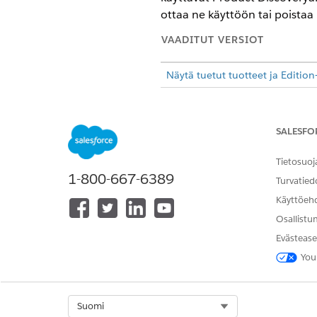
ottaa ne käyttöön tai poistaa 
VAADITUT VERSIOT
Näytä tuetut tuotteet ja Edition-
SALESFO
Tuotehavainnon määrittäminen
Tietosuoj
1-800-667-6389
Turvatied
Käyttöeh
Osallistu
Evästease
You
Oletusarvoisen katalogin määri
Suorita nämä tehtävät ennen 
Select Org
Suomi