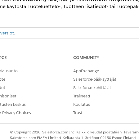
ne käytöstä Tuoteluettelo-, Tuotteen lisätiedot- tai Tuotepak
versiot.
TARVITTAVAT KÄYTTÖOIKEUDET
RCE
COMMUNITY
:
Sovelluksen järjestelmän
AND
alausunto
AppExchange
ote
Salesforce-pääkäyttäjät
Tuotekatalogien hallinna
dot
Salesforce-kehittäjät
käyttöoikeusjoukko
misohjeet
Trailhead
tusten keskus
Koulutus
TARVITTAVAT KÄYTTÖOIKEUDET
r Privacy Choices
Trust
ttäminen:
Sovelluksen järjestelmän mu
aloittamista.
© Copyright 2026, Salesforce.com Inc. Kaikki oikeudet pidätetään. Tavarame
Salesforce.com EMEA Limited, Keilaranta 1, 3rd floor 02150 Espoo Finland