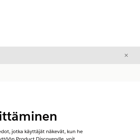
Sulje
Sulje
ittäminen
dot, jotka käyttäjät näkevät, kun he
ttöön Product Discoverylle, voit