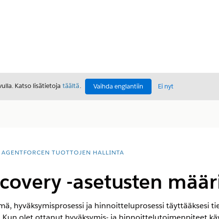
lla. Katso lisätietoja
täältä
.
Vaihda englantiin
Ei nyt
AGENTFORCEN TUOTTOJEN HALLINTA
scovery -asetusten määr
ä, hyväksymisprosessi ja hinnoitteluprosessi täyttääksesi tie
 Kun olet ottanut hyväksymis- ja hinnoittelutoimenpiteet käy