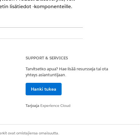
etin lisätiedot -komponenteille.
SUPPORT & SERVICES
 mukautusoikeus
Tarvitsetko apua? Hae lisää resursseja tai ota
yhteys asiantuntijaan.
n suunnitteluohjelman
Hanki tukea
Tarjoaja
Experience Cloud
kautusoikeus
rkit ovat omistajiensa omaisuutta.