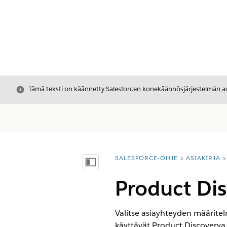
Sulje
Tämä teksti on käännetty Salesforcen konekäännösjärjestelmän avu
SALESFORCE-OHJE
ASIAKIRJA
Olet tässä:
Näytä sisällysluettelo
Product Di
Valitse asiayhteyden määritelm
käyttävät Product Discoverya.