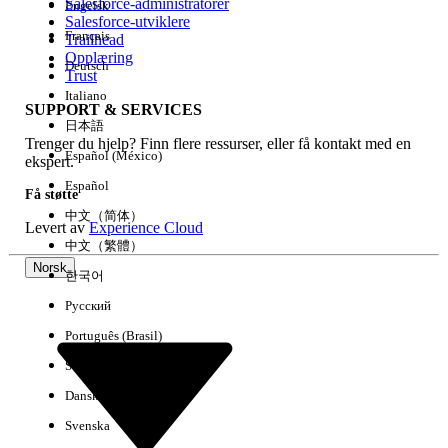
Salesforce-administratorer
Engelsk
Salesforce-utviklere
Français
Trailhead
Erfaring
Opplæring
Deutsch
Trust
Italiano
SUPPORT & SERVICES
日本語
Trenger du hjelp? Finn flere ressurser, eller få kontakt med en
Fjern alle
Utført
Español (México)
ekspert.
Español
Få støtte
中文（简体）
Levert av
Experience Cloud
中文（繁體）
Norsk
한국어
Русский
Português (Brasil)
Suomi
Dansk
Svenska