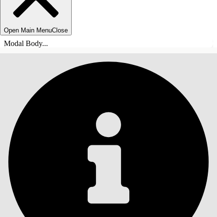
Open Main Menu
Close
Modal Body...
INNHOLD
Søk
Vis innholdsfortegnelse
Innhold