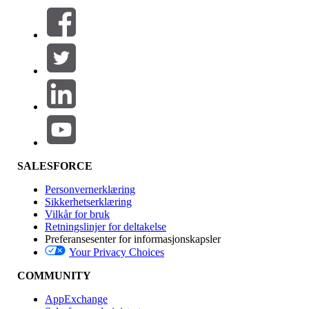
Filtre (0)
VELG FILTRE
Legg til
Produktområde
Funksjonsinnvirkning
SALESFORCE
Personvernerklæring
Sikkerhetserklæring
Vilkår for bruk
Retningslinjer for deltakelse
Preferansesenter for informasjonskapsler
Your Privacy Choices
Utgave
COMMUNITY
AppExchange