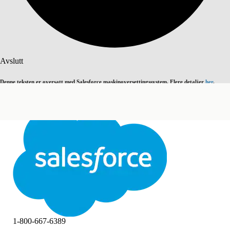
Søk
Avslutt
Denne teksten er oversatt med Salesforce maskinoversettingssystem. Flere detaljer
her
.
Bytt til engelsk
Ikke nå
Avslutt
Avslutt
1-800-667-6389