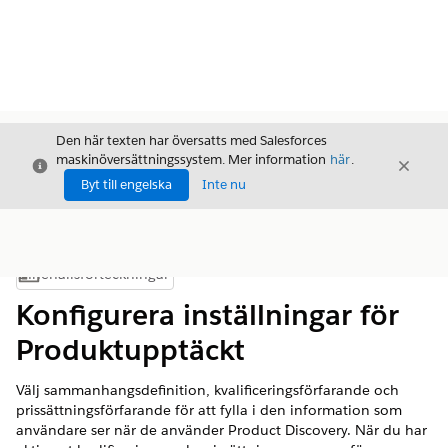
Den här texten har översatts med Salesforces
maskinöversättningssystem. Mer information
här
.
Stäng
Stäng
Stäng
Byt till engelska
Inte nu
Innehållsförteckningar
Visa innehållsförteckning
Konfigurera inställningar för
Produktupptäckt
Välj sammanhangsdefinition, kvalificeringsförfarande och
prissättningsförfarande för att fylla i den information som
användare ser när de använder Product Discovery. När du har