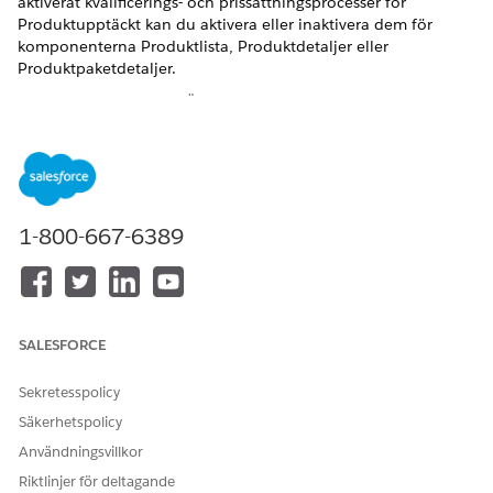
aktiverat kvalificerings- och prissättningsprocesser för
Produktupptäckt kan du aktivera eller inaktivera dem för
komponenterna Produktlista, Produktdetaljer eller
Produktpaketdetaljer.
VERSIONER SOM KRÄVS
Visa produkter och versioner som stöds.
ANVÄNDARBEHÖRIGHETER SOM KRÄVS FÖR ATT
1-800-667-6389
Konfigurera
Anpassa behörigheten
produktupptäckt:
Programsystem
OCH
Behörighetsuppsättningen
SALESFORCE
Designer för
produktkataloghantering
Sekretesspolicy
Säkerhetspolicy
ANVÄNDARBEHÖRIGHETER SOM KRÄVS FÖR ATT
Användningsvillkor
Ange en standardkatalog:
Anpassa behörigheten
Riktlinjer för deltagande