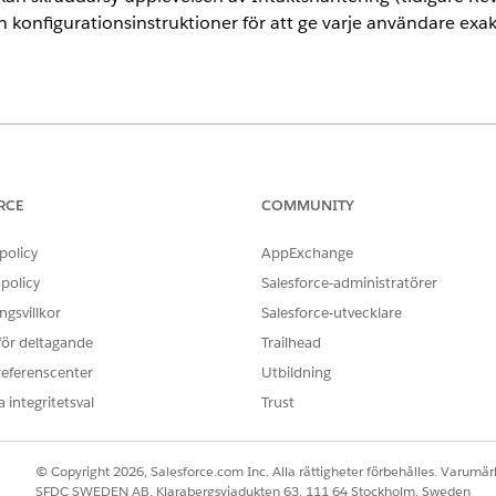
konfigurationsinstruktioner för att ge varje användare exakt
ence
ise
,
Unlimited
och
Developer
för
Intäktshantering
(tidigare Revenu
RCE
COMMUNITY
ättningar för transaktionshantering
policy
AppExchange
r specifika behörighetsuppsättningar för olika användare som är i
policy
Salesforce-administratörer
gsvillkor
Salesforce-utvecklare
 för deltagande
Trailhead
 Transaktionshantering. Aktivera även valfria funktioner för att förb
referenscenter
Utbildning
transaktioner i intäktshantering
 integritetsval
Trust
unktioner så att de uppfyller verksamhetsspecifika krav genom att 
© Copyright 2026, Salesforce.com Inc. Alla rättigheter förbehålles. Varumärk
aktionshantering
SFDC SWEDEN AB, Klarabergsviadukten 63, 111 64 Stockholm, Sweden