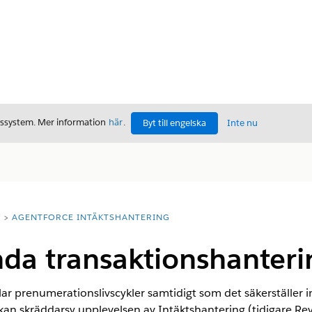
gssystem. Mer information
här
.
Byt till engelska
Inte nu
T
AGENTFORCE INTÄKTSHANTERING
nda transaktionshanteri
r prenumerationslivscykler samtidigt som det säkerställer in
 kan skräddarsy upplevelsen av
Intäktshantering
(tidigare R