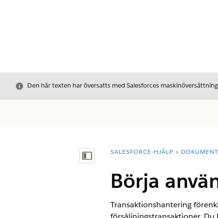
Stäng
Den här texten har översatts med Salesforces maskinöversättnin
SALESFORCE-HJÄLP
DOKUMEN
Du är här:
Visa innehållsförteckning
Börja anvä
Transaktionshantering förenkla
försäljningstransaktioner. Du