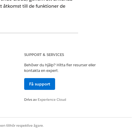
 åtkomst till de funktioner de
e Cloud)
där transaktionshantering
SUPPORT & SERVICES
Behöver du hjälp? Hitta fler resurser eller
kontakta en expert.
nvolverade i att skapa och hantera
Få support
ättra säljupplevelsen för dina säljare.
Drivs av
Experience Cloud
skapa och mappa egna fält i
en tillhör respektive ägare.