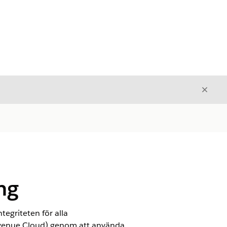
Stäng
Stäng
ng
tegriteten för alla
evenue Cloud)
genom att använda