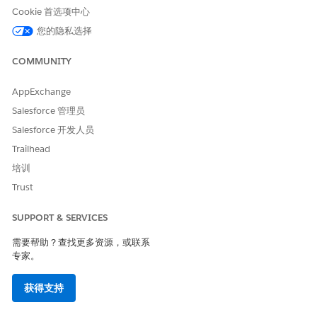
查看事务管理的记录、属性和捆绑限制，以确保您的报价和订单
Cookie 首选项中心
保持在支持的阈值内。了解这些技术细节有助于您优化性能，并
您的隐私选择
避免资产生命周期运营过程中的进程超时。
COMMUNITY
AppExchange
本文章是否解决您的问题？
Salesforce 管理员
请与我们共享您的想法，以便我们进行改进！
Salesforce 开发人员
是
否
Trailhead
培训
Trust
SUPPORT & SERVICES
需要帮助？查找更多资源，或联系
专家。
获得支持