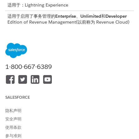
适用于：Lightning Experience
适用于启用了事务管理的
Enterprise
、
Unlimited
和
Developer
Edition of
Revenue Management
(以前称为 Revenue Cloud)
事务管理的人员和权限集
交易管理为参与创建和管理销售交易的不同用户提供特定的权限
集。
启用收入设置
授予用户对事务管理的访问权限。此外，启用可选功能，以增强
1-800-667-6389
代表的销售体验。
在收入管理中扩展和映射销售交易
通过在
收入管理中
创建和映射自定义字段，扩展或自定义默认功
能以满足特定业务的要求。
SALESFORCE
事务管理注意事项
隐私声明
在使用事务管理管理报价和订单之前，请查看基本要求和行为。
了解这些配置，包括页面布局更新、定价同步和字段权限，可确
安全声明
保准确的事务处理和数据完整性。
使用条款
事务管理限制
参与准则