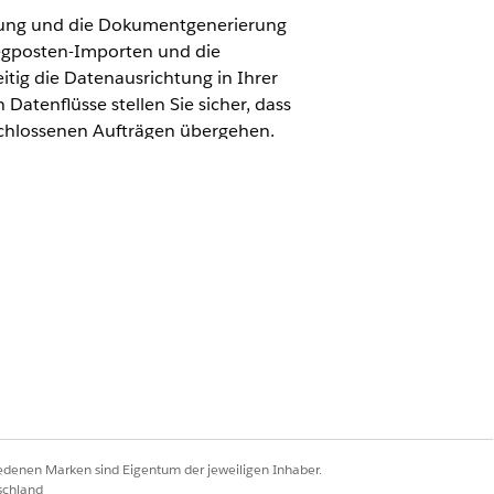
ltung und die Dokumentgenerierung
legposten-Importen und die
tig die Datenausrichtung in Ihrer
Datenflüsse stellen Sie sicher, dass
chlossenen Aufträgen übergehen.
tive AI von Einstein, um die
tisierte Auftragskonvertierung.
nabhängige Aufträge. Dieser
ngs- und Abrechnungsanforderungen
t zu optimieren und mit einem
se vorzuschlagen. Dieser Lebenszyklus
 Überarbeitungen, bevor ein
a die manuelle Dateneingabe für große
iedenen Marken sind Eigentum der jeweiligen Inhaber.
schland
ung, um diese Importe zu verarbeiten