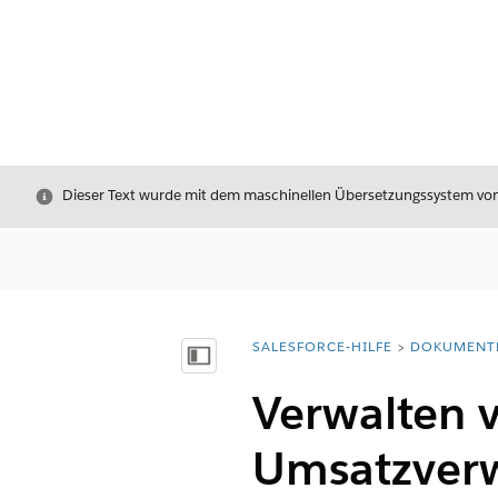
Schließen
Dieser Text wurde mit dem maschinellen Übersetzungssystem von S
SALESFORCE-HILFE
DOKUMENT
Sie befinden sich hier:
Inhalt anzeigen
Verwalten 
Umsatzver