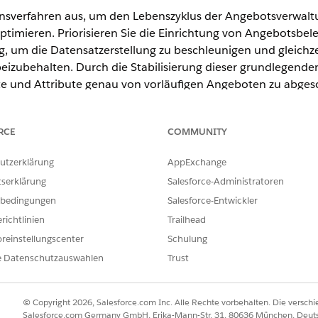
ionsverfahren aus, um den Lebenszyklus der Angebotsverwa
ptimieren. Priorisieren Sie die Einrichtung von Angebotsbe
, um die Datensatzerstellung zu beschleunigen und gleichzei
eizubehalten. Durch die Stabilisierung dieser grundlegenden 
e und Attribute genau von vorläufigen Angeboten zu abges
fessionelle Tools wie den Dokumentgenerator und die genera
chäftsübersicht zu optimieren. Konfigurieren Sie die automa
RCE
COMMUNITY
ithilfe von Gruppen oder bestimmten Feldern in mehrere u
ie Flexibilität, die für die Verwaltung komplexer Abwicklu
utzerklärung
AppExchange
rierten Funktionen helfen Vertriebsteams, Vorschläge effizien
tserklärung
Salesforce-Administratoren
nakzeptanz zu Auftragsentwürfen zu wechseln.
bedingungen
Salesforce-Entwickler
rwaltung
richtlinien
Trailhead
en Angebote als vorläufige Angebote, um Kunden Produkte und Prei
reinstellungscenter
Schulung
odukten, das Eingeben von Angebotsdetails und das Verwalten von
e Datenschutzauswahlen
Trust
n Auftrag konvertiert wird.
osten
gposten aus einer CSV-Datei beschleunigt den Angebotsprozess, d
© Copyright 2026, Salesforce.com Inc. Alle Rechte vorbehalten. Die versch
Salesforce.com Germany GmbH, Erika-Mann-Str. 31, 80636 München, Deut
Umsatzverwaltung
verwendet Komponenten der Transaktionsverwalt