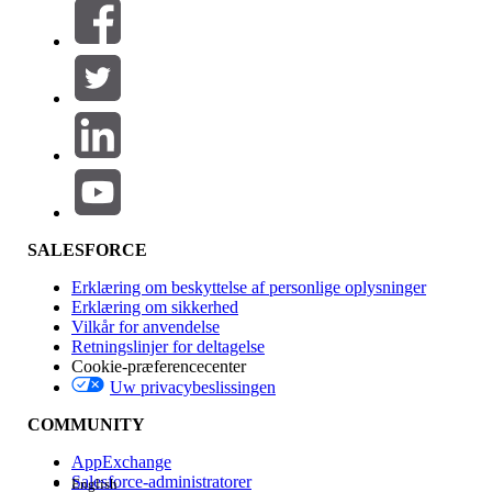
Filtre (0)
VÆLG FILTRE
Tilføj
Produktområde
Funktionspåvirkning
SALESFORCE
Erklæring om beskyttelse af personlige oplysninger
Erklæring om sikkerhed
Vilkår for anvendelse
Retningslinjer for deltagelse
Cookie-præferencecenter
Uw privacybeslissingen
Version
COMMUNITY
AppExchange
Salesforce-administratorer
English