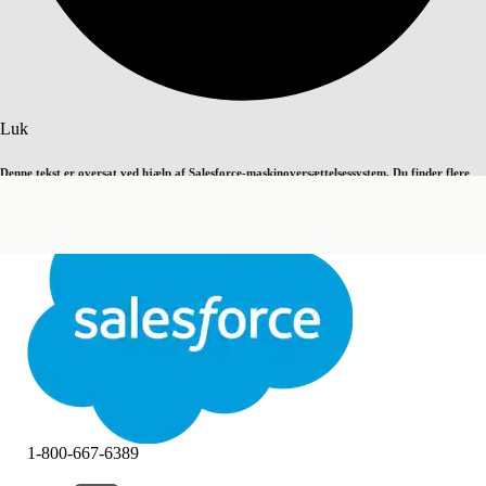
Søg
Luk
Denne tekst er oversat ved hjælp af Salesforce-maskinoversættelsessystem. Du finder flere
Skift til engelsk
Ikke nu
detaljer
her
.
Luk
Luk
1-800-667-6389