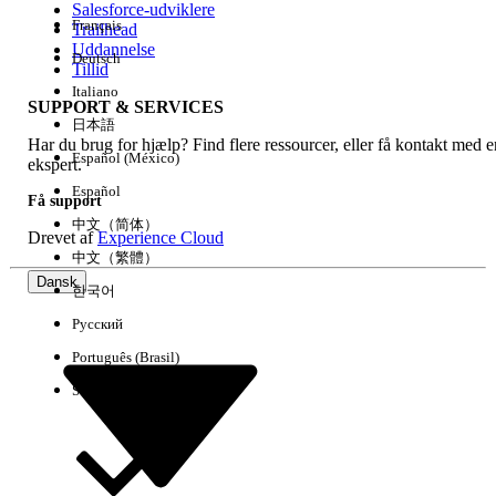
Salesforce-udviklere
Français
Trailhead
Experience
Uddannelse
Deutsch
Tillid
Italiano
SUPPORT & SERVICES
日本語
Har du brug for hjælp? Find flere ressourcer, eller få kontakt med e
Ryd alle
Udført
Español (México)
ekspert.
Español
Få support
中文（简体）
Drevet af
Experience Cloud
中文（繁體）
Dansk
한국어
Русский
Português (Brasil)
Suomi
Ingen resultater