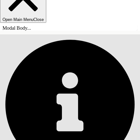
Open Main Menu
Close
Modal Body...
INDHOLD
Søg
Vis indholdsfortegnelse
Indhold