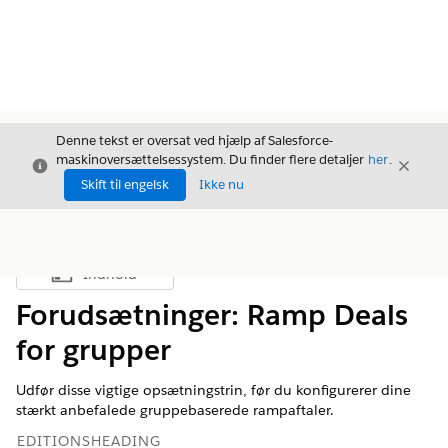
Denne tekst er oversat ved hjælp af Salesforce-
maskinoversættelsessystem. Du finder flere detaljer
her
.
Luk
Luk
Luk
Skift til engelsk
Ikke nu
Indhold
Vis indholdsfortegnelse
Forudsætninger: Ramp Deals
for grupper
Udfør disse vigtige opsætningstrin, før du konfigurerer dine
stærkt anbefalede gruppebaserede rampaftaler.
EDITIONSHEADING