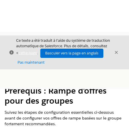
Ce texte a été traduit à l’aide du système de traduction
automatique de Salesforce. Plus de détails, consultez
Fermer
Ferme
<
cette page
.
Basculer vers la page en anglais
Fermer
Pas maintenant
Table des
Afficher la table des matières
matières
Prérequis : Rampe d'offres
pour des groupes
Suivez les étapes de configuration essentielles ci-dessous
avant de configurer vos offres de rampe basées sur le groupe
fortement recommandées.