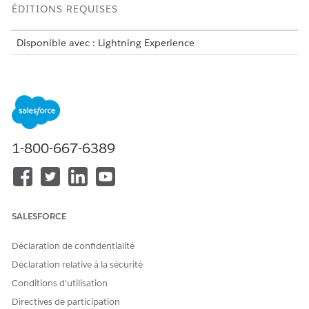
ÉDITIONS REQUISES
Disponible avec : Lightning Experience
Disponible avec : les éditions
Enterprise
,
Unlimited
et
Developer
de Revenue Management (auparavant Revenue
Cloud) avec
la licence Revenue Cloud Growth, la licence
Revenue Cloud Advanced ou la licence Revenue Cloud
Billing
.
1-800-667-6389
AUTORISATIONS UTILISATEUR REQUISES
Pour activer le paramètre
Personnaliser l'application
Ramper les affaires pour les
groupes dans les devis et les
commandes :
SALESFORCE
Dans Configuration, recherchez et sélectionnez
Déclaration de confidentialité
Paramètres de revenu
. Activez les paramètres Activer les
Déclaration relative à la sécurité
groupes dans les devis et les commandes et Cloner les
devis et les commandes.
Conditions d’utilisation
Mettez à jour vos flux personnalisés.
Directives de participation