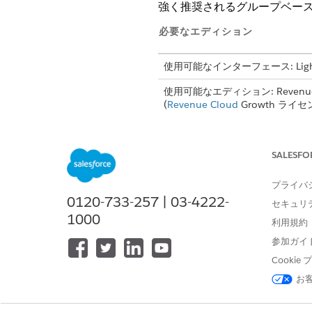
強く推奨されるグループベー
必要なエディション
使用可能なインターフェース: Lightni
使用可能なエディション: Revenue Ma
(
Revenue Cloud
Growth ライセン
SALESFO
[Ramp Deal for Groups in 
で商談を開始する)] 設定を有効に
プライバ
0120-733-257 | 03-4222-
セキュリ
[設定] で、[
収益設定]
を見つけ
1000
カスタムフローを更新します。
利用規約
Winter '25 より
参加ガイ
Winter '25 より
Cooki
してカスタマイズします。
Winter '25 より
お
スタマイズします。