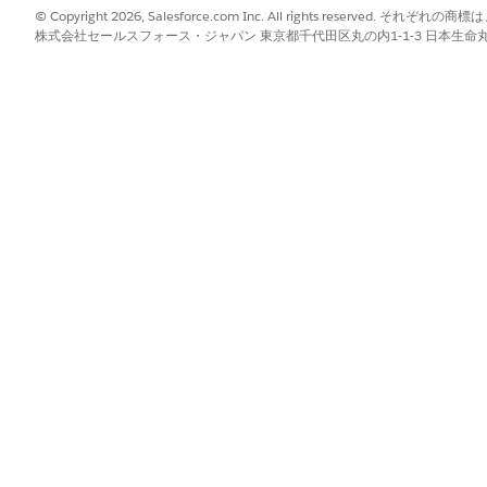
択します。[Ramp Deals for Groups in Quotes and Orde
© Copyright 2026, Salesforce.com Inc. All rights reserve
株式会社セールスフォース・ジャパン 東京都千代田区丸の内1-1-3 日本生命丸の内ガ
数のランプスケジュール] を有効にします。
は注文内で最大 10 個の個別のランプスケジュールを作成できます。グ
間に作成された注文をトランザクション管理で有効化できません。これ
出] フローを使用しており、アップグレードされたグループランプのサポ
検索] ボックスに「フロー」と入力し、選択します。
フローを開きます。
ードを並び替えます。
roducts (商品を検出)] フローで、カタログ選択ノードの後、[Product L
p (ランプグループ)] ノードを移動します。
ts (ランプセグメントを選択)] ノードを設定します。
ランプセグメントを選択)] ノードをクリックします。
、その設定を開きます。
ducts コンテキスト
出力変数を設定します。
します。
)] ノードをクリックします。