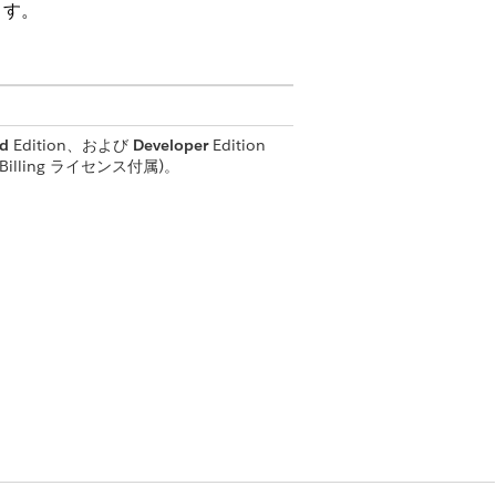
ます。
ed
Edition、および
Developer
Edition
 Billing ライセンス付属)。
マイズ」
コピー] 設定の両方を有効にします。
フローをコピーしてカスタマイズします。
収益管理のデフォルトの価格設定手順をコピー
商品コンフィグレーターフローをコピーしてカ