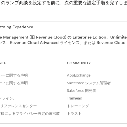
スのランプ商談を設定する前に、次の重要な設定手順を完了し
ng Experience
nagement (旧 Revenue Cloud) の
Enterprise
Edition、
Unlimit
ス、Revenue Cloud Advanced ライセンス、または Revenue Cloud
必要なユーザー権限
RCE
COMMUNITY
Quotes and Orders (見積と注文のグループ
「アプリケーションのカスタ
する
シーに関する声明
AppExchange
ティに関する声明
Salesforce システム管理者
て選択します。[見積と注文でグループを有効化] 設定と [見積と注文を
Salesforce 開発者
前にカスタム商品検出フローを作成した場合は、最新の事前作成済み商品検出
ドライン:
Trailhead
前に取引管理の価格設定手順をカスタマイズした場合は、最新の事前作成済み
e プリファレンスセンター
トレーニング
前に商品コンフィグレーターフローをカスタマイズした場合は、デフォルトの
客様によるプライバシー設定の選択肢
トラスト