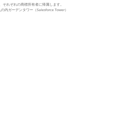
rs (見積と注文でグループの商談を強化)] を有効に
d. それぞれの商標は、それぞれの商標所有者に帰属します。
ーデンタワー（Salesforce Tower）
ループの商談を有効化した後にこの設定を有
らの注文を解決するには、移行スクリプトを
ートを有効にする場合は、次の手順を実行
ist (商品リスト)] ノードの前に表示されるよ