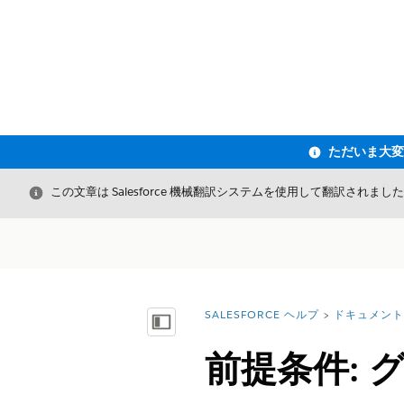
閉じる
この文章は Salesforce 機械翻訳システムを使用して翻訳されまし
SALESFORCE ヘルプ
ドキュメント
詳細情報:
目次を表示
前提条件: