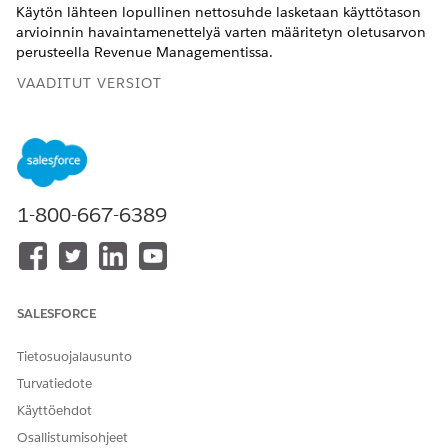
Käytön lähteen lopullinen nettosuhde lasketaan käyttötason
arvioinnin havaintamenettelyä varten määritetyn oletusarvon
perusteella
Revenue Managementissa
.
VAADITUT VERSIOT
Käytettävissä: Lightning Experiencessa
Käytettävissä:
Enterprise
-,
Unlimited
- ja
Developer
Edition -
versioissa, joissa on
Revenue Cloud Advanced- tai Revenue
Cloud Billing -lisenssi
1-800-667-6389
TARVITTAVAT KÄYTTÖOIKEUDET
Tuottoasetusten
Sovelluksen mukautusoikeus
päivittäminen
tuottojen
SALESFORCE
JA
hallinnassa
:
Hallitse
tuottojen hallintaa
Tietosuojalausunto
Turvatiedote
Käyttötason tutkinnan toimenpiteen täytyy olla määritetty
Hintojen hallinta -sivulla ennen kuin voit valita sen
Käyttöehdot
oletusarvoiseksi toimenpiteeksi.
Osallistumisohjeet