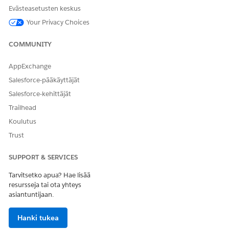
Etsi ja avaa Määritykset-valikon Pikahaku-kentästä
Tulojen
Evästeasetusten keskus
asetukset
.
Your Privacy Choices
Etsi Tarjous-, Tilaus- ja Kokoonpanoasetukset-osiosta
Määritä käyttöarvosana ja valitse käyttöarvosanan
COMMUNITY
löytämisen toimenpide.
Muutoksesi tallennetaan automaattisesti.
AppExchange
Salesforce-pääkäyttäjät
KATSO MYÖS:
Salesforce-kehittäjät
Arvioi Discovery -toimenpiteet
Trailhead
Koulutus
Trust
RATKAISIKO TÄMÄ ARTIKKELI ONGELMASI?
Anna palautetta, jotta voimme kehittyä!
SUPPORT & SERVICES
Kyllä
Ei
Tarvitsetko apua? Hae lisää
resursseja tai ota yhteys
asiantuntijaan.
Hanki tukea