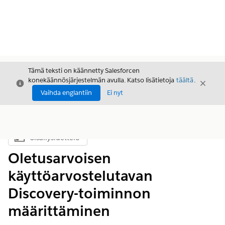
Tämä teksti on käännetty Salesforcen
konekäännösjärjestelmän avulla. Katso lisätietoja
täältä
.
Sulje
Sulje
Sulje
Vaihda englantiin
Ei nyt
Sisällysluettelo
Näytä sisällysluettelo
Oletusarvoisen
käyttöarvostelutavan
Discovery-toiminnon
määrittäminen