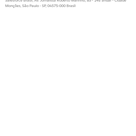
Salesforce Brasil, Av. Jornalista Roberto Marinho, 85 - 14º andar - Cidade
Monções, São Paulo - SP, 04575-000 Brasil