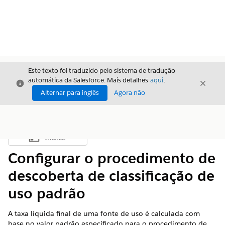
Este texto foi traduzido pelo sistema de tradução
automática da Salesforce. Mais detalhes
aqui
.
Fechar
Fecha
Fechar
Alternar para inglês
Agora não
Índice
Mostrar índice
Configurar o procedimento de
descoberta de classificação de
uso padrão
A taxa líquida final de uma fonte de uso é calculada com
base no valor padrão especificado para o procedimento de