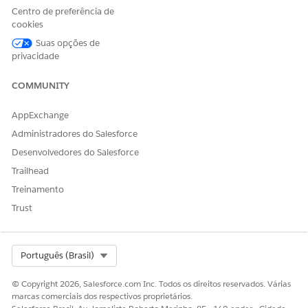
Em Configuração, na caixa Busca rápida, localize e
Centro de preferência de
selecione
Configurações de receita
.
cookies
Na seção Configurações de cotação, pedido e
configuração, localize Configurar classificação de uso e
Suas opções de
privacidade
selecione o procedimento de descoberta de classificação
de uso.
COMMUNITY
Suas alterações são salvas automaticamente.
AppExchange
CONSULTE TAMBÉM:
Administradores do Salesforce
Classificar procedimentos de descoberta
Desenvolvedores do Salesforce
Trailhead
Treinamento
ESTE ARTIGO RESOLVEU SEU PROBLEMA?
Trust
Diga-nos para podermos melhorar!
Sim
Não
Select Org
Português (Brasil)
© Copyright 2026, Salesforce.com Inc. Todos os direitos reservados. Várias
marcas comerciais dos respectivos proprietários.