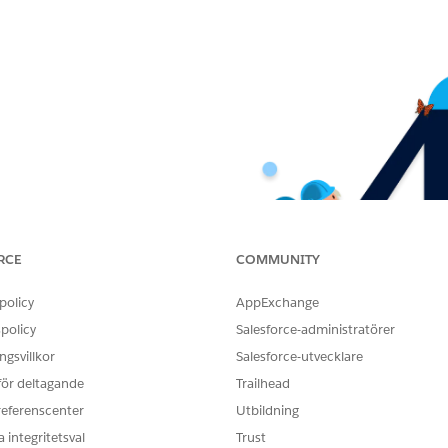
RCE
COMMUNITY
policy
AppExchange
policy
Salesforce-administratörer
gsvillkor
Salesforce-utvecklare
 för deltagande
Trailhead
referenscenter
Utbildning
 integritetsval
Trust