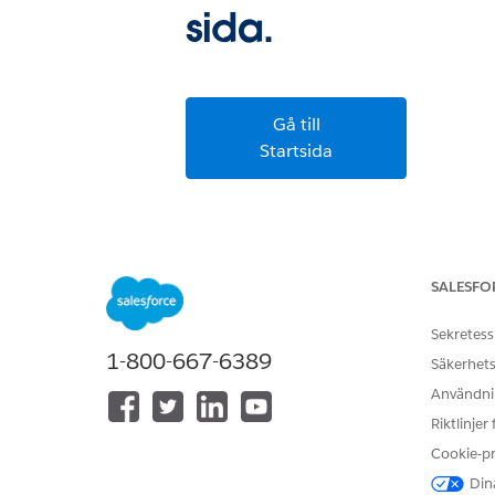
sida.
Gå till
Startsida
SALESFO
Sekretess
1-800-667-6389
Säkerhets
Användnin
Riktlinjer
Cookie-p
Dina