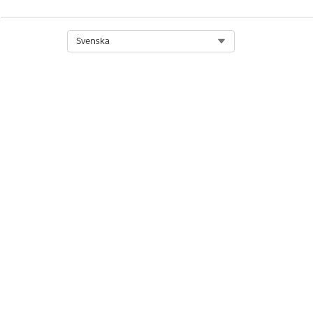
Select Org
Svenska