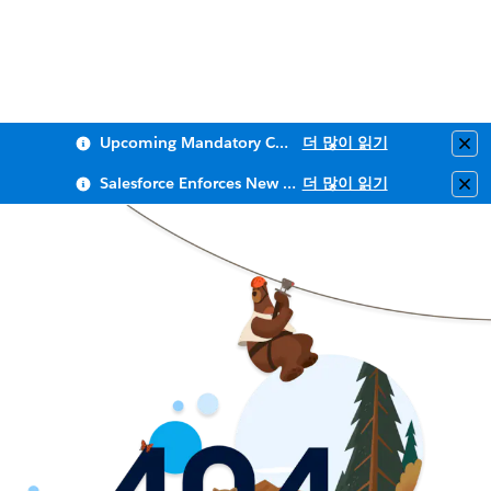
Upcoming Mandatory Changes to Public Key Infrastructure (PKI)
더 많이 읽기
Clo
Salesforce Enforces New Security Requirements in Summer 2026
더 많이 읽기
Clo