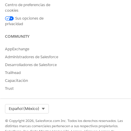
Centro de preferencias de
Requisitos previos para dividir presupuestos
cookies
Sus opciones de
Realice estas tareas antes de dividir un presupuesto en
privacidad
múltiples pedidos.
En Configuración, busque y seleccione
Configuración de
COMMUNITY
ingresos
.
Active Creación de pedidos avanzada desde presupuesto.
AppExchange
Esta acción actualiza las funciones del botón
Crear pedido
Administradores de Salesforce
en presupuestos.
Desarrolladores de Salesforce
Trailhead
Capacitación
Trust
Los cambios entran en vigor después de
NOTA
aproximadamente 10 minutos. Cierre sesión y vuelva a
iniciar sesión para aplicar cambios de inmediato.
Select Org
Español (México)
En Configuración, busque y seleccione
Flujos
y seleccione
© Copyright 2026, Salesforce.com Inc. Todos los derechos reservados. Las
distintas marcas comerciales pertenecen a sus respectivos propietarios.
la plantilla de flujo
Crear pedidos desde presupuesto
.