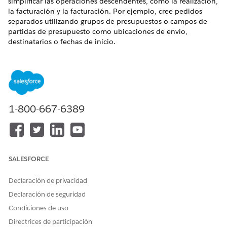
simplificar las operaciones descendentes, como la realización,
la facturación y la facturación. Por ejemplo, cree pedidos
separados utilizando grupos de presupuestos o campos de
partidas de presupuesto como ubicaciones de envío,
destinatarios o fechas de inicio.
EDICIONES NECESARIAS
Disponible en: Lightning Experience
Disponible en: Ediciones
Enterprise
,
Unlimited
y
Developer
1-800-667-6389
de
Revenue Management
(anteriormente Revenue Cloud)
donde Gestión de transacciones está activada
PERMISOS DE USUARIO NECESARIOS
SALESFORCE
Para crear pedidos desde
Permiso Crear pedidos
presupuestos:
desde presupuestos
Declaración de privacidad
Y
Declaración de seguridad
Conjunto de permisos Visor
de Gestión de catálogo de
Condiciones de uso
productos
Directrices de participación