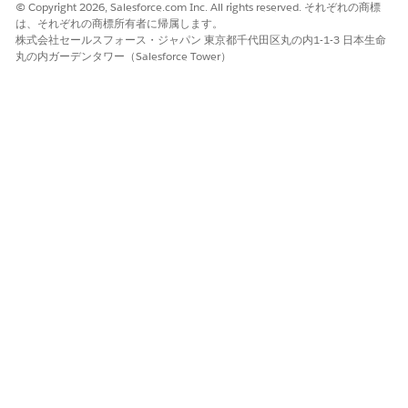
© Copyright 2026, Salesforce.com Inc. All rights reserved. それぞれの商標
[設定] で、[
収益設定]
を見つけて選択します。
は、それぞれの商標所有者に帰属します。
新しいフローの API 参照名を [見積から注文を作成するフロー
株式会社セールスフォース・ジャパン 東京都千代田区丸の内1-1-3 日本生命
を設定] 設定に追加します。
丸の内ガーデンタワー（Salesforce Tower）
変更内容を保存します。
見積からの複数注文の作成
特定の項目またはグループに基づいて見積を複数の注文に区分し
ます。
アプリケーションランチャーで、[
見積] を
検索して選択しま
す。
見積を選択し、[
Create Order
(注文を作成)] をクリックしま
す。
注文作成オプションを選択します。
Create Single Order (単一注文を作成): 1 つの注文を作成
します。
Create Order by Group (グループ別に注文を作成): 見積
品目グループに基づいて注文を作成します。
Create Order by Field (項目別に注文を作成): ロケーショ
ンや配送日などの見積品目項目に基づいて注文を作成しま
す。