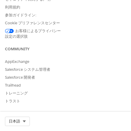
見積を複数の注文に分割する前に次のタスクを実行します。
利用規約
[設定] で、[
収益設定]
を見つけて選択します。
参加ガイドライン:
[見積からの高度な注文作成] を有効にします。
Cookie プリファレンスセンター
このアクションにより、見積の [
Create Order (
注文を作成)]
ボタンの機能を更新します。
お客様によるプライバシー
設定の選択肢
COMMUNITY
AppExchange
変更は約 10 分後に有効になります。すぐに変更を適
メモ
Salesforce システム管理者
用するには、ログアウトしてから再度ログインします。
Salesforce 開発者
Trailhead
[設定] で、[
フロー]
を見つけて選択し、[
Create Orders From
Quote
(見積から注文を作成)] フローテンプレートを選択しま
トレーニング
す。
トラスト
一意のフロー表示ラベルと API 参照名を入力し、新しいフロ
ーとして保存します。
フローページをカスタマイズして、注文の作成方法、分割項
Select Org
日本語
目、その他の要素を設定します。
フローを保存して有効化します。