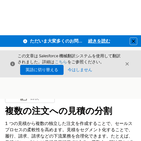
ただいま大変多くのお問い合わせをいただいており、ご連絡までにお時間を頂戴しております
続きを読む
Clo
この文章は Salesforce 機械翻訳システムを使用して翻訳
されました。詳細は
こちら
をご参照ください。
閉じる
閉じ
閉じる
英語に切り替える
今はしません
目次
目次を表示
複数の注文への見積の分割
1 つの見積から複数の独立した注文を作成することで、セールス
プロセスの柔軟性を高めます。見積をセグメント化することで、
履行、請求、請求などの下流業務を合理化できます。たとえば、