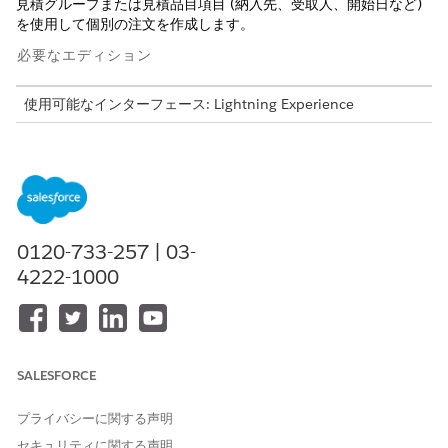
見積グループまたは見積品目項目 (納入先、受取人、開始日など)
を使用して個別の注文を作成します。
必要なエディション
使用可能なインターフェース: Lightning Experience
使用可能なエディション: トランザクション管理が有効になって
いる
Revenue Management
(旧 Revenue Cloud)
の
Enterprise
Edition、
Unlimited
Edition、および
Developer
Edition
必要なユーザー権限
0120-733-257 | 03-
4222-1000
見積から注文を作成する
「見積からの注文の作成」権
限
および
「商品カタログ管理閲覧者」
権限セット
SALESFORCE
プライバシーに関する声明
見積を分割するための前提条件
セキュリティに関する声明