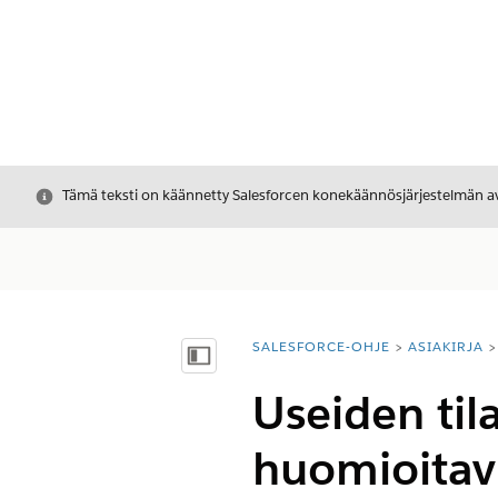
Sulje
Tämä teksti on käännetty Salesforcen konekäännösjärjestelmän avu
SALESFORCE-OHJE
ASIAKIRJA
Olet tässä:
Näytä sisällysluettelo
Useiden til
huomioitavi