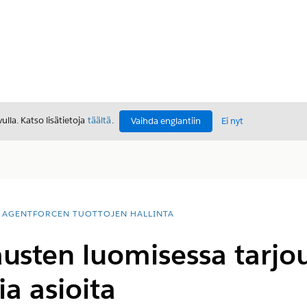
lla. Katso lisätietoja
täältä
.
Vaihda englantiin
Ei nyt
AGENTFORCEN TUOTTOJEN HALLINTA
austen luomisessa tarjo
a asioita