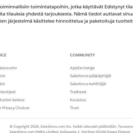
 toiminnallisiin toimintatapoihin, jotka käyttävät Edistynyt ti
a tilauksia yhdestä tarjouksesta. Nämä tiedot auttavat sinu
iten järjestelmä käsittelee hinnoittelua ja paketoituja tuotte
encessa
RCE
COMMUNITY
ment
-version
Enterprise
-,
Unlimited
- ja
Developer
Edition -versiois
allinta
alausunto
AppExchange
ote
Salesforce-pääkäyttäjät
 ja vaatimukset
dot
Salesforce-kehittäjät
uksiin ja datan käsittelysääntöihin ennen kuin jaat tarjouksia
misohjeet
Trailhead
tusten keskus
Koulutus
 editori -kokemus ei sisällä tukea tilausten osittaiseen luomiseen,
r Privacy Choices
Trust
kohteiden manuaalista valintaa, jotka muodostavat uuden tilauksen 
-API luo osittaisen tilauksen tietyillä riveillä ja palauttaa sen my
© Copyright 2026, Salesforce.com Inc. Kaikki oikeudet pidätetään. Tavarame
 kohteen tarjoukset vaativat Luo yksittäinen tilaus -vaihtoehdon.
Salesforce.com EMEA Limited, Keilaranta 1, 3rd floor 02150 Espoo Finland