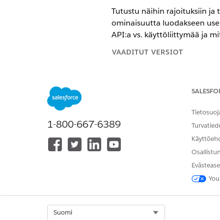
Tutustu näihin rajoituksiin ja
ominaisuutta luodakseen useit
API:a vs. käyttöliittymää ja m
VAADITUT VERSIOT
Käytettävissä: Lightning Experi
SALESFO
Käytettävissä:
Revenue Manage
joissa on käytössä Transaktion h
Tietosuoj
1-800-667-6389
Turvatied
Tilausten luonnin rajoitukset
Käyttöeh
Tutustu näihin teknisiin rajoit
Osallistu
Evästease
Myynnin transaktioiden rivien
tilaamisena.
You
Vain API tukee tiettyjen rivi
Edistynyt tarjous tilaukseen 
samasta tarjouksesta.
Select Org
Suomi
Omaisuuden siirron lähteen ja