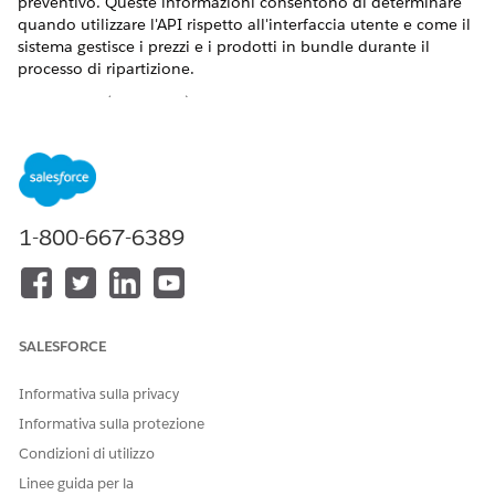
preventivo. Queste informazioni consentono di determinare
quando utilizzare l'API rispetto all'interfaccia utente e come il
sistema gestisce i prezzi e i prodotti in bundle durante il
processo di ripartizione.
VERSIONI (EDITION) RICHIESTE
Disponibile nelle versioni: Lightning Experience
Disponibile in:
Enterprise
Edition,
Unlimited
Edition e
Developer
Edition di
Gestione del reddito
1-800-667-6389
(precedentemente Revenue Cloud)
in cui è abilitata
Gestione delle transazioni
Limiti e requisiti per la creazione degli ordini
SALESFORCE
Rivedere questi vincoli tecnici e le regole di gestione dei dati
prima di suddividere i preventivi.
Informativa sulla privacy
L'esperienza Editor righe transazione di vendita esclude il
Informativa sulla protezione
supporto per la creazione parziale di ordini, noto anche
come ordinazione di parte di un preventivo.
Condizioni di utilizzo
L'API da sola supporta la selezione manuale di voci
Linee guida per la