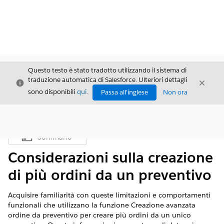
Questo testo è stato tradotto utilizzando il sistema di
traduzione automatica di Salesforce. Ulteriori dettagli
Chiudi
Chiud
Chiudi
sono disponibili
qui
.
Passa all'inglese
Non ora
Sommario
Mostra sommario
Considerazioni sulla creazione
di più ordini da un preventivo
Acquisire familiarità con queste limitazioni e comportamenti
funzionali che utilizzano la funzione Creazione avanzata
ordine da preventivo per creare più ordini da un unico