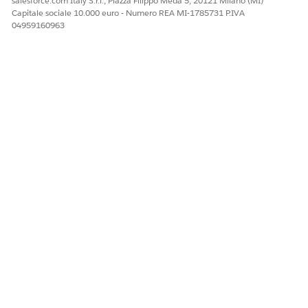
salesforce.com Italy S.r.l., Piazza Filippo Meda 5, 20121 Milano (MI)
Non è possibile suddividere i gruppi rampa.
Capitale sociale 10.000 euro - Numero REA MI-1785731 P.IVA
04959160963
I gruppi nidificati nei preventivi sono suddivisi in più
ordini.
Un singolo preventivo supporta una ripartizione massima
di 200 ordini.
Comportamento di elaborazione API
L'API Crea ordini da preventivo gestisce le intestazioni ordine e
le voci che utilizzano metodi di elaborazione diversi.
TIPO ORDINE
CREAZIONE DI
CREAZIONE DI
INTESTAZIONI
VOCI
Più ordini
Sincrona
Asincrona
Ordine singolo
Sincrona
Sincrona
QUESTO ARTICOLO HA RISOLTO IL PROBLEMA?
Facci sapere, così possiamo migliorare!