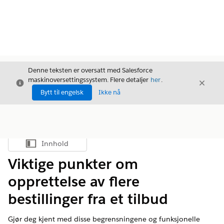
Denne teksten er oversatt med Salesforce
maskinoversettingssystem. Flere detaljer
her
.
Avslutt
Avslut
Avslutt
Bytt til engelsk
Ikke nå
Innhold
Vis innholdsfortegnelse
Viktige punkter om
opprettelse av flere
bestillinger fra et tilbud
Gjør deg kjent med disse begrensningene og funksjonelle