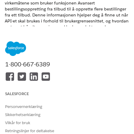
virkemåtene som bruker funksjonen Avansert
bestillingsoppretting fra tilbud til å opprette flere bestillinger
fra ett tilbud. Denne informasjonen hjelper deg å finne ut når
API-et skal brukes i forhold til brukergrensesnittet, og hvordan
systemet håndterer pris og pakkede produkter under
oppdelingsprosessen.
NØDVENDIGE UTGAVER
Tilgjengelig i Lightning Experience
1-800-667-6389
Tilgjengelig i
Enterprise
,
Unlimited
og
Developer
Edition av
omsetningsbehandling
(tidligere Revenue Cloud)
der
Transaksjonsbehandling er aktivert
Grenser og krav for bestillingsoppretting
SALESFORCE
Se gjennom disse tekniske begrensningene og
Personvernerklæring
databehandlingsreglene før du deler opp tilbud.
Sikkerhetserklæring
Salgstransaksjonslinjeredigering-opplevelsen utelukker
Vilkår for bruk
støtte for delvis opprettelse av bestillinger, også kalt
Retningslinjer for deltakelse
bestilling av en del av et tilbud.