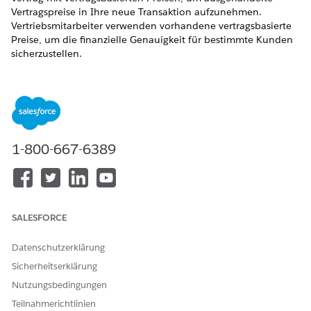
Vertragspreise in Ihre neue Transaktion aufzunehmen.
Vertriebsmitarbeiter verwenden vorhandene vertragsbasierte
Preise, um die finanzielle Genauigkeit für bestimmte Kunden
sicherzustellen.
ERFORDERLICHE EDITIONEN
Verfügbarkeit: Lightning Experience
Verfügbarkeit:
Enterprise
,
Unlimited
und
Developer
Edition
der
Umsatzverwaltung
(ehemals Revenue Cloud)
mit
1-800-667-6389
aktivierter Transaktionsverwaltung
ERFORDERLICHE BENUTZERBERECHTIGUNGEN
Verwenden der
Entwurfszeit-Benutzer der
SALESFORCE
Vertragspreise:
Salesforce-Preisgestaltung
Datenschutzerklärung
Erstellen von Angeboten:
"Erstellen" bei Angeboten
Sicherheitserklärung
Nutzungsbedingungen
Teilnahmerichtlinien