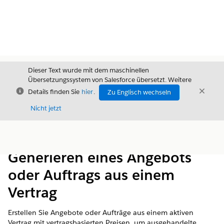
Dieser Text wurde mit dem maschinellen
Übersetzungssystem von Salesforce übersetzt. Weitere
Schließen
Schli
Details finden Sie
hier
.
Zu Englisch wechseln
Schließ
Nicht jetzt
Inhalt
Inhalt anzeigen
Generieren eines Angebots
oder Auftrags aus einem
Vertrag
Erstellen Sie Angebote oder Aufträge aus einem aktiven
Vertrag mit vertragsbasierten Preisen, um ausgehandelte