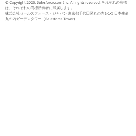
© Copyright 2026, Salesforce.com Inc. All rights reserved. それぞれの商標
れます。
は、それぞれの商標所有者に帰属します。
[正味単価] にマウスポインターを置くと、価格ウォーターフォ
株式会社セールスフォース・ジャパン 東京都千代田区丸の内1-1-3 日本生命
ールが表示され、価格設定の計算を確認できます。
丸の内ガーデンタワー（Salesforce Tower）
変更を保存します。
この記事で問題は解決されましたか?
ご意見をお待ちしております。
はい
いいえ