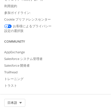
重要
利用規約
契約品目価格または価格調整スケジュールが含まれる契約
参加ガイドライン:
を有効化した後に、契約価格設定の決定表を更新します。
Cookie プリファレンスセンター
見積または注文に割り当てられた契約 ID を削除または変更
しないでください。このアクションは再計算時の価格設定
お客様によるプライバシー
に影響します。
設定の選択肢
COMMUNITY
交渉済み価格設定を有効な契約から直接継承する新しいトランザ
クションレコードを生成します。
AppExchange
アプリケーションランチャーで、[
契約] を
検索して選択しま
Salesforce システム管理者
す。
Salesforce 開発者
[契約] リストビューから、[
すべての有効
な契約] を選択しま
Trailhead
す。
契約ベースの価格設定が含まれる有効化された契約を選択しま
トレーニング
す。
トラスト
[関連] タブで、[見積] または [注文] 関連リストに移動し、[
新
規]
をクリックします。
見積または注文の名前を入力し、変更を保存します。
Select Org
日本語
見積または注文に商品を追加します。
追加された商品に既存の契約価格、割引、または調整が適用さ