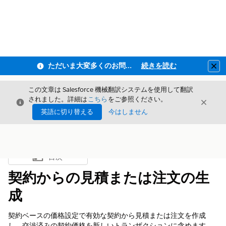
ただいま大変多くのお問い合わせをいただいており、ご連絡までにお時間を頂戴しております
続きを読む
Clo
この文章は Salesforce 機械翻訳システムを使用して翻訳
されました。詳細は
こちら
をご参照ください。
閉じる
閉じ
閉じる
英語に切り替える
今はしません
目次
目次を表示
契約からの見積または注文の生
成
契約ベースの価格設定で有効な契約から見積または注文を作成
し、交渉済みの契約価格を新しいトランザクションに含めます。