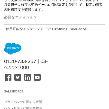
営業担当は既存の契約ベースの価格設定を使用して、特定の顧客
の財務精度を確保します。
必要なエディション
使用可能なインターフェース: Lightning Experience
使用可能なエディション: トランザクション管理が有効になって
いる
Revenue Management
(旧 Revenue Cloud)
の
Enterprise
Edition、
Unlimited
Edition、および
Developer
Edition
0120-733-257 | 03-
必要なユーザー権限
4222-1000
契約価格設定を使用する
Salesforce 価格設定設計時間
ユーザー
見積を作成する
見積に対する「作成」
SALESFORCE
プライバシーに関する声明
セキュリティに関する声明