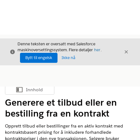
Denne teksten er oversatt med Salesforce
maskinoversettingssystem. Flere detaljer
her
.
Avslutt
Avslut
Avslutt
Bytt til engelsk
Ikke nå
Innhold
Vis innholdsfortegnelse
Generere et tilbud eller en
bestilling fra en kontrakt
Opprett tilbud eller bestillinger fra en aktiv kontrakt med
kontraktsbasert prising for å inkludere forhandlede
kontraktspriser i den nye transaksjonen. Selgere bruker