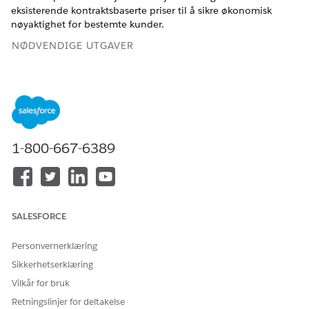
eksisterende kontraktsbaserte priser til å sikre økonomisk
nøyaktighet for bestemte kunder.
NØDVENDIGE UTGAVER
Tilgjengelig i Lightning Experience
Tilgjengelig i
Enterprise
,
Unlimited
og
Developer
Edition av
omsetningsbehandling
(tidligere Revenue Cloud)
der
Transaksjonsbehandling er aktivert
1-800-667-6389
NØDVENDIGE BRUKERTILLATELSER
For å bruke kontraktsprising:
Tidsbruker av Salesforce
Prissetting
SALESFORCE
For å opprette tilbud:
Opprette-tillatelse for tilbud
Personvernerklæring
Sikkerhetserklæring
Vilkår for bruk
Retningslinjer for deltakelse
VIKTIG