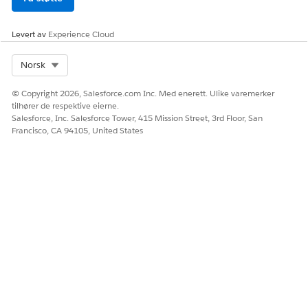
Før markøren over netto enhetsprisen for å vise prisfallet
og bekrefte prisberegningene.
Lagre endringene.
Levert av
Experience Cloud
Select Org
Norsk
HJALP DENNE ARTIKKELEN MED Å LØSE PROBLEMET DITT?
© Copyright 2026, Salesforce.com Inc. Med enerett. Ulike varemerker
La oss få vite det slik at vi kan forbedre!
tilhører de respektive eierne.
Salesforce, Inc. Salesforce Tower, 415 Mission Street, 3rd Floor, San
Francisco, CA 94105, United States
Ja
Nei