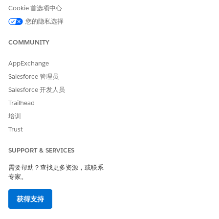
Cookie 首选项中心
从应用程序启动程序中，搜索并选择
合同
。
您的隐私选择
从合同列表视图中，选择
所有激活合同
。
选择包含基于合同的定价的已激活合同。
COMMUNITY
在“相关”选项卡上，转到报价或订单相关列表，然后单击
新建
。
输入报价或订单的名称，并保存更改。
AppExchange
将产品添加到报价或订单。
系统会将现有合同价格、折扣或调整应用于添加的产品。
Salesforce 管理员
将鼠标悬停在净单价上，以查看定价瀑布图并验证定价计算。
Salesforce 开发人员
保存更改。
Trailhead
培训
Trust
本文章是否解决您的问题？
请与我们共享您的想法，以便我们进行改进！
SUPPORT & SERVICES
需要帮助？查找更多资源，或联系
是
否
专家。
获得支持