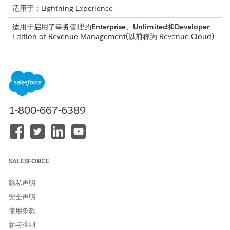
适用于：Lightning Experience
适用于启用了事务管理的
Enterprise
、
Unlimited
和
Developer
Edition of
Revenue Management
(以前称为 Revenue Cloud)
所需用户权限
要使用合同定价：
Salesforce 定价设计时间用户
创建报价：
对报价拥有创建权限
1-800-667-6389
重要
SALESFORCE
在激活包含合同项目价格或价格调整计划的合同后，刷新合
同定价的决策表。
隐私声明
避免删除或更改分配给报价或订单的合同 ID，因为此操作会
安全声明
影响重新计算期间的定价。
使用条款
参与准则
生成直接从有效合同继承协商定价的新交易记录。