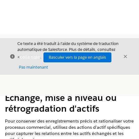
Ce texte a été traduit à l’aide du système de traduction
automatique de Salesforce. Plus de détails, consultez
Fermer
Ferme
<
cette page
.
Basculer vers la page en anglais
Fermer
Pas maintenant
Table des
Afficher la table des matières
matières
Échange, mise à niveau ou
rétrogradation d'actifs
Pour conserver des enregistrements précis et rationaliser votre
processus commercial, utilisez des actions d'actif spécifiques
pour capturer les relations entre les actifs échangés et les