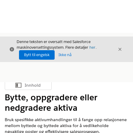
Denne teksten er oversatt med Salesforce
maskinoversettingssystem. Flere detaljer
her
.
Avslutt
Avslut
Avslutt
Bytt til engelsk
Ikke nå
Innhold
Vis innholdsfortegnelse
Bytte, oppgradere eller
nedgradere aktiva
Bruk spesifikke aktivumhandlinger til å fange opp relasjonene
mellom byttede og byttede aktiva for å vedlikeholde
nøyaktige poster og effektivisere salgsprosessen.