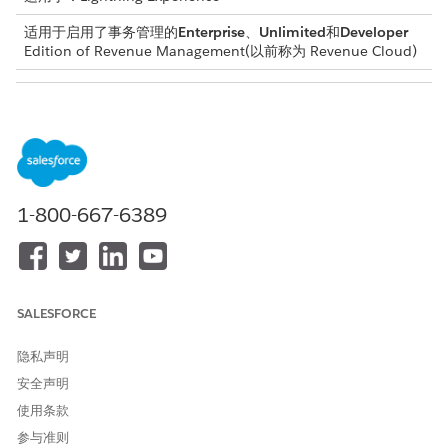
适用于启用了事务管理的
Enterprise
、
Unlimited
和
Developer
Edition of
Revenue Management
(以前称为 Revenue Cloud)
所需用户权限
要创建交换、升级或降级修
启动修改用户权限
订：
在开始前，将类型和子类型列添加到销售交易行表组件。“类型”列
1-800-667-6389
显示操作类型，而“子类型”列显示行分组，例如 SwapIn、
SwapOut、UpgradeFrom、UpgradeTo、DowngradeFrom 和
DowngradeTo。请参阅
添加和自定义交易行编辑器或销售交易行编
辑器
。
此功能不是“撕毁和替换”，而是跟踪报价行、订单项目、资产操作
SALESFORCE
和资产操作源之间的交换、升级和降级。
隐私声明
资产操作的显式标签为报表和审计提供了清晰度。业务分析师和销
售运营生成报表，以区分通过新销售和修正获得的产品，并了解这
安全声明
些操作如何影响收入。
使用条款
从应用程序启动程序中，查找并选择
客户
，单击客户，然后选择
参与准则