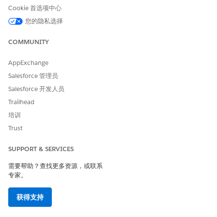
资产选项卡，以打开受管资产查看器。
Cookie 首选项中心
选择要交换的资产，并从操作下拉列表中选择
交换
。
您的隐私选择
从“交换选择”页面中，选择交换的日期。
选择要更换的产品，输入数量，然后单击
下一步
。
COMMUNITY
对于要更换的产品，单击
添加
，然后单击
下一步
。
生成的报价显示了价格为负数的换出产品和价格为正数的换入产
AppExchange
品的行项目。
单击
创建订单
，然后单击
创建单个订单
，以启动报价到订单流
Salesforce 管理员
程。
Salesforce 开发人员
选择新订单，将其激活，并将其标记为完成。
Trailhead
查看资产操作，以验证交易详细信息。
培训
在受管资产查看器中，为交换的资产选择
查看
，并选择相关选项
Trust
卡。
请确认存在具有掉期业务类别和负数量的新资产操作。
SUPPORT & SERVICES
在受管资产查看器中，为交换资产选择
查看
，并选择相关选项
需要帮助？查找更多资源，或联系
卡。
专家。
确认存在具有掉期业务类别和正数量的新资产操作。
获得支持