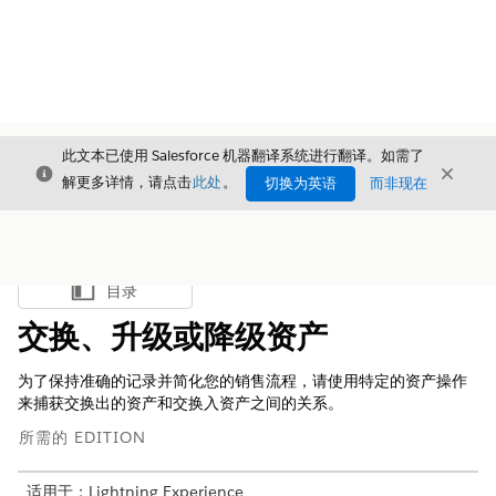
此文本已使用 Salesforce 机器翻译系统进行翻译。如需了
关闭
关闭
关闭
解更多详情，请点击
此处
。
切换为英语
而非现在
目录
显示目录
交换、升级或降级资产
为了保持准确的记录并简化您的销售流程，请使用特定的资产操作
来捕获交换出的资产和交换入资产之间的关系。
所需的 EDITION
适用于：Lightning Experience