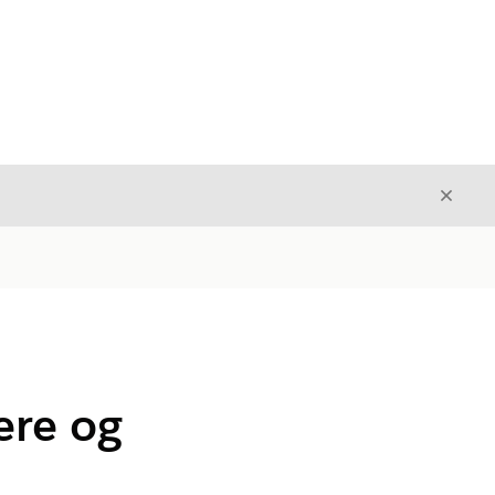
Avslut
Avslutt
ere og