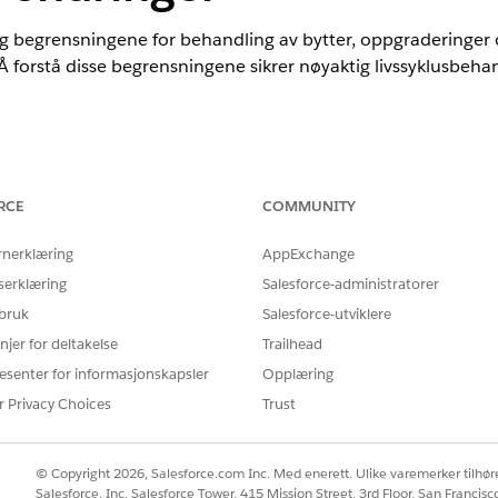
g begrensningene for behandling av bytter, oppgraderinger
 Å forstå disse begrensningene sikrer nøyaktig livssyklusbeha
nce
RCE
COMMUNITY
ted
og
Developer
Edition av
omsetningsbehandling
(tidligere Reve
ert
rnerklæring
AppExchange
serklæring
Salesforce-administratorer
patibilitet
 bruk
Salesforce-utviklere
njer for deltakelse
Trailhead
ensningene før du behandler en bytte-, oppgraderings- elle
esenter for informasjonskapsler
Opplæring
 Du kan ikke rulle tilbake byttetransaksjoner.
r Privacy Choices
Trust
 ikke bytte, oppgradere eller nedgradere følgende aktivumtyper
ktiva.
© Copyright 2026, Salesforce.com Inc. Med enerett. Ulike varemerker tilhøre
Salesforce, Inc. Salesforce Tower, 415 Mission Street, 3rd Floor, San Francis