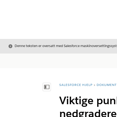
Avslutt
Denne teksten er oversatt med Salesforce maskinoversettingssyste
SALESFORCE HJELP
DOKUMENT
Du er her:
Vis innholdsfortegnelse
Viktige pun
nedgradere