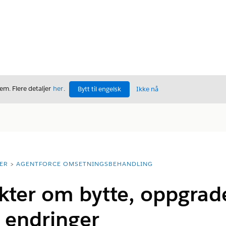
m. Flere detaljer
her
.
Bytt til engelsk
Ikke nå
ER
AGENTFORCE OMSETNINGSBEHANDLING
kter om bytte, oppgrad
 endringer