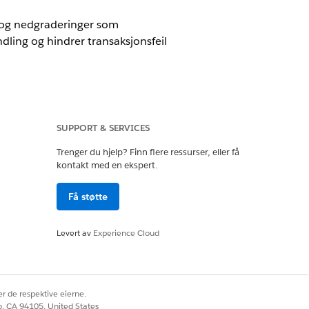
 og nedgraderinger som
ndling og hindrer transaksjonsfeil
SUPPORT & SERVICES
nue Cloud)
der
Trenger du hjelp? Finn flere ressurser, eller få
kontakt med en ekspert.
Få støtte
r nedgraderingstransaksjon.
Levert av
Experience Cloud
r de respektive eierne.
co, CA 94105, United States