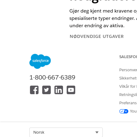
Gjør deg kjent med kravene o
spesialiserte typer endringer.
under endring av aktiva.
NØDVENDIGE UTGAVER
Tilgjengelig i Lightning Experie
SALESFO
Tilgjengelig i
Enterprise
,
Unlimi
Transaksjonsbehandling er aktiv
Personve
1-800-667-6389
Sikkerhet
Endringsrestriksjoner og kom
Vilkår for
Retningsli
Se gjennom disse viktige begr
Preferans
Begrensninger for tilbakekall:
You
Produktbegrensninger: Du kan
Ramp- eller gruppe-rampa
Utløpte aktiva.
Select Org
Norsk
Bruksbaserte aktiva.