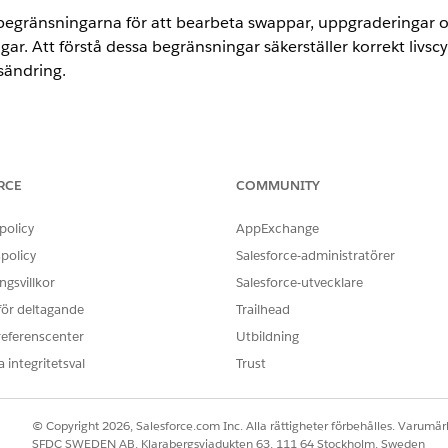
begränsningarna för att bearbeta swappar, uppgraderingar 
gar. Att förstå dessa begränsningar säkerställer korrekt livs
sändring.
ence
RCE
COMMUNITY
ise
,
Unlimited
och
Developer
för
Intäktshantering
(tidigare Revenu
policy
AppExchange
policy
Salesforce-administratörer
kompabilitet
gsvillkor
Salesforce-utvecklare
ränsningar innan du bearbetar en byte, uppgradering eller n
 för deltagande
Trailhead
referenscenter
Utbildning
et går inte att ta tillbaka byte av transaktioner.
 inte att byta, uppgradera eller nedgradera följande tillgångstyper
 integritetsval
Trust
gångar.
gångar.
© Copyright 2026, Salesforce.com Inc. Alla rättigheter förbehålles. Varumärk
SFDC SWEDEN AB, Klarabergsviadukten 63, 111 64 Stockholm, Sweden