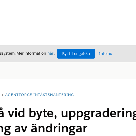
gssystem. Mer information
här
.
Byt till engelska
Inte nu
T
AGENTFORCE INTÄKTSHANTERING
å vid byte, uppgraderin
ng av ändringar