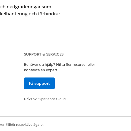
och nedgraderingar som
cykelhantering och förhindrar
SUPPORT & SERVICES
e Cloud)
där transaktionshantering
Behöver du hjälp? Hitta fler resurser eller
kontakta en expert.
Få support
edgradering.
Drivs av
Experience Cloud
en tillhör respektive ägare.