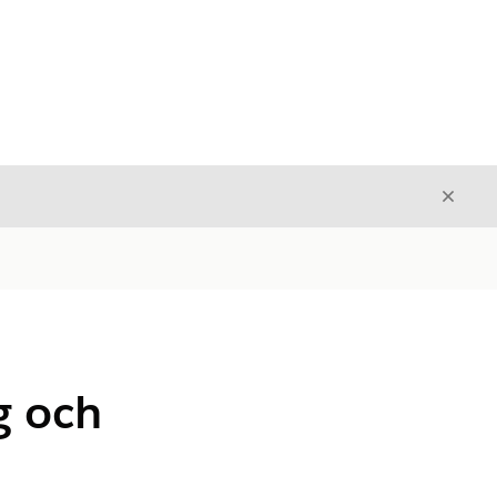
Stäng
Stäng
g och