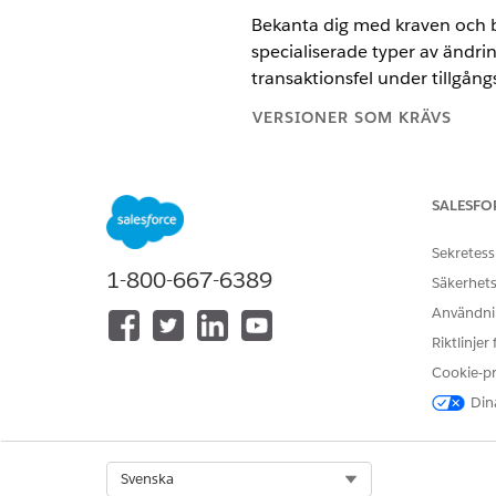
Bekanta dig med kraven och 
specialiserade typer av ändrin
transaktionsfel under tillgång
VERSIONER SOM KRÄVS
Tillgängliga i: Lightning Experi
SALESFO
Tillgängliga i: Utgåvorna
Enterpr
har aktiverats
Sekretess
1-800-667-6389
Säkerhets
Ändringsbegränsningar och 
Användnin
Gå igenom dessa kritiska beg
Riktlinjer
Cookie-p
Återställningsbegränsningar: D
Produktbegränsningar: Det går
Dina
Ramp eller gruppramptill
Utgångna tillgångar.
Användningsbaserade till
Select Org
Svenska
Härledda prisprodukter.