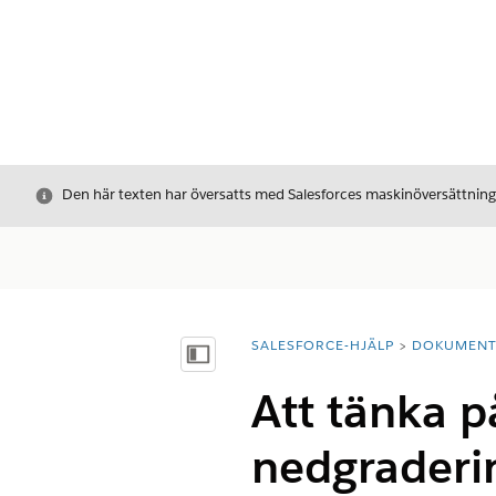
Stäng
Den här texten har översatts med Salesforces maskinöversättnin
SALESFORCE-HJÄLP
DOKUMEN
Du är här:
Visa innehållsförteckning
Att tänka p
nedgraderi