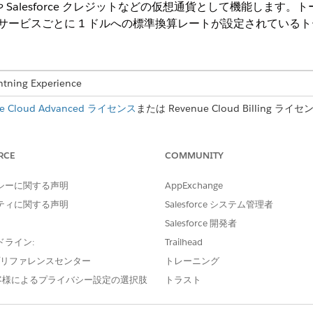
や Salesforce クレジットなどの仮想通貨として機能しま
どのサービスごとに 1 ドルへの標準換算レートが設定されている
ng Experience
ue Cloud Advanced ライセンス
または Revenue Cloud Billing ラ
loper
Edition
換算レートを定義するのに役立ちます。
RCE
COMMUNITY
アンカー製品では、特定のサービスごとにコストがかかるトークン数を定義
シーに関する声明
AppExchange
データは 10 トークンになります。
ティに関する声明
では、1 トークンあたりの金銭的コストを定義します（例：$0.75）。
Salesforce システム管理者
Salesforce 開発者
またはサービスを追加すると、リソースが PPU と共に表示
ドライン:
Trailhead
て計算されます。
e プリファレンスセンター
トレーニング
によって 1 つの SMS メッセージなどの消費がトークン (5
客様によるプライバシー設定の選択肢
トラスト
の影響を計算します。