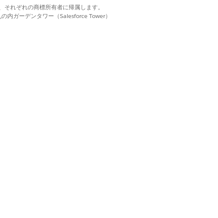
d. それぞれの商標は、それぞれの商標所有者に帰属します。
ーデンタワー（Salesforce Tower）
Salesforce は使用量を金額
されます。たとえば、1 GB のデータス
 トークン = US$0.20。
えてみます。50 GB のストレージ
算
あたり50 GB x 2クラウド クレジット =
00クラウド クレジット
00 クラウドクレジット x クラウドクレ
トあたり $0.20 = $20.00