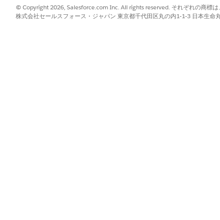
-コストの計算
© Copyright 2026, Salesforce.com Inc. All rights reserve
株式会社セールスフォース・ジャパン 東京都千代田区丸の内1-1-3 日本生命丸の内ガ
れた換算レートに基づいて計算されます。コストを計算するために、
rsion
：リソースの消費が、定義されたレートに基づいてトークンに変換
す。
トークンの合計数は、トークンのレートを使用して金額に変換されます。例: 1
用するクラウドストレージのコストを計算する
ルを使用するクラウドストレージ企業である ACME について考
品を購入するとします。
率
計
GBあたり2クラウド クレジット
GB
1
ット
クラウドクレジットあたり $0.20
1
ジッ