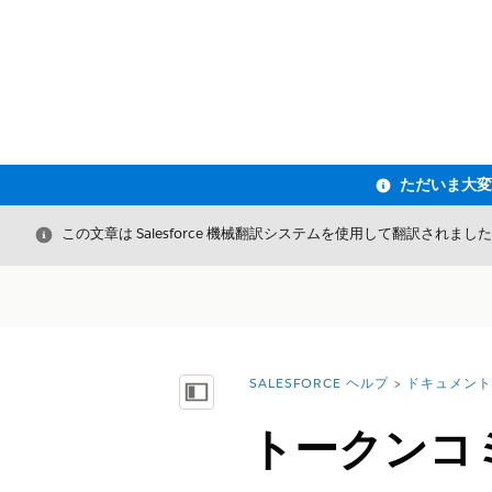
閉じる
この文章は Salesforce 機械翻訳システムを使用して翻訳されまし
SALESFORCE ヘルプ
ドキュメント
詳細情報:
目次を表示
トークンコ