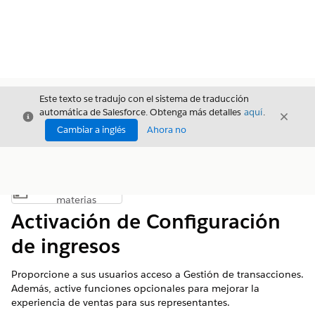
Este texto se tradujo con el sistema de traducción
automática de Salesforce. Obtenga más detalles
aquí
.
Cerrar
Cerrar
Cerrar
Cambiar a inglés
Ahora no
Índice de
Mostrar índice de materias
materias
Activación de Configuración
de ingresos
Proporcione a sus usuarios acceso a Gestión de transacciones.
Además, active funciones opcionales para mejorar la
experiencia de ventas para sus representantes.