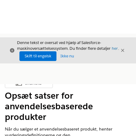
Denne tekst er oversat ved hjælp af Salesforce-
maskinoversættelsessystem. Du finder flere detaljer
her
.
Luk
Luk
Luk
Skift til engelsk
Ikke nu
Indhold
Vis indholdsfortegnelse
Opsæt satser for
anvendelsesbaserede
produkter
Når du sælger et anvendelsesbaseret produkt, henter
vurderingsdefinitionerne og den