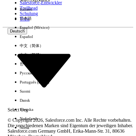
Select Org
Deutsch
Salesforce-Entwickler
Trailhead
Italiano
Erfahrung
Schulung
日本語
Trust
Español (México)
Deutsch
Español
Alle löschen
Fertig
中文（简体）
中文（繁體）
한국어
Русский
Português (Brasil)
Suomi
Dansk
Select Org
Svenska
Nederlands
© Copyright 2026, Salesforce.com Inc. Alle Rechte vorbehalten.
Die verschiedenen Marken sind Eigentum der jeweiligen Inhaber.
Norsk
Salesforce.com Germany GmbH, Erika-Mann-Str. 31, 80636
Keine Ergebnisse