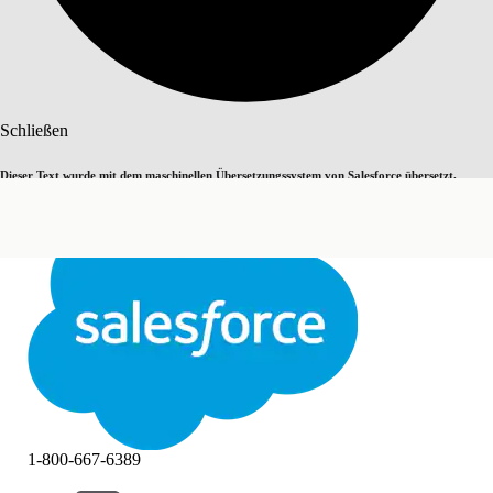
Suche
Schließen
Dieser Text wurde mit dem maschinellen Übersetzungssystem von Salesforce übersetzt.
Zu Englisch wechseln
Nicht jetzt
Weitere Details finden Sie
hier
.
Schließen
Schließen
1-800-667-6389