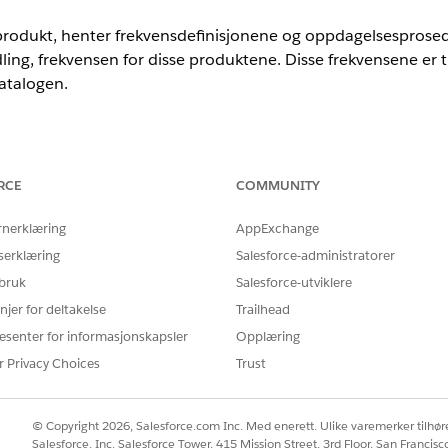
 produkt, henter frekvensdefinisjonene og oppdagelsesprose
ling, frekvensen for disse produktene. Disse frekvensene er 
atalogen.
nce
RCE
COMMUNITY
ted
og
Developer
Edition med
Revenue Cloud Advanced-lisensen ell
rnerklæring
AppExchange
serklæring
Salesforce-administratorer
frekvenskortoppføringer
 bruk
Salesforce-utviklere
 type frekvens du vil angi for tjenesten. Et basistypesatsko
njer for deltakelse
Trailhead
teringstypesatskort definerer en rabattpris basert på de defi
esenter for informasjonskapsler
Opplæring
u se
Opprette en satskortoppføring for nivåsatskort
.
r Privacy Choices
Trust
il å definere den faktiske frekvensen, standard eller rabatt, 
lder faktiske økonomiske data (1 USD per minutt). Du kan 
© Copyright 2026, Salesforce.com Inc. Med enerett. Ulike varemerker tilhøre
ere kan oppdatere frekvensen under salgsprosessen.
Salesforce, Inc. Salesforce Tower, 415 Mission Street, 3rd Floor, San Francis