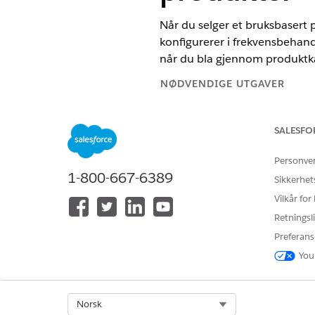
Når du selger et bruksbasert
konfigurerer i frekvensbehand
når du bla gjennom produktk
NØDVENDIGE UTGAVER
Tilgjengelig i Lightning Experie
SALESFO
Tilgjengelig i
Enterprise
,
Unlimi
Personve
1-800-667-6389
Sikkerhet
Konfigurere frekvenskort og 
Vilkår for
Frekvenskort definerer hvilken
Retningsli
enhet, mens et nivå- eller jus
Preferans
vil ha mer informasjon, kan d
You
Bruk frekvenskortoppføringer t
kurskortoppføringene inneho
forhandlingsbare slik at selg
Select Org
Norsk