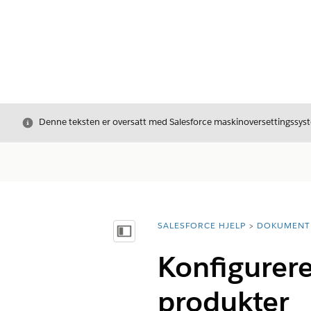
Avslutt
Denne teksten er oversatt med Salesforce maskinoversettingssyste
SALESFORCE HJELP
DOKUMENT
Du er her:
Vis innholdsfortegnelse
Konfigurere
produkter