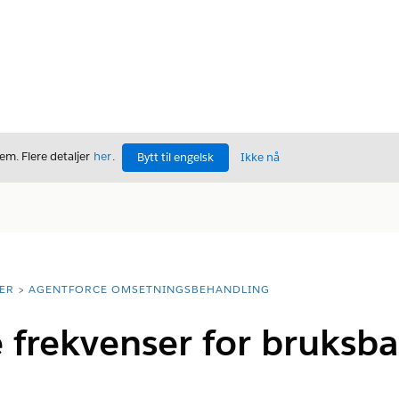
m. Flere detaljer
her
.
Bytt til engelsk
Ikke nå
ER
AGENTFORCE OMSETNINGSBEHANDLING
 frekvenser for bruksba