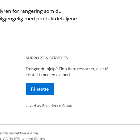
dyren for rangering som du
tilgjengelig med produktdetaljene
SUPPORT & SERVICES
er Revenue Cloud Billing-lisensen
Trenger du hjelp? Finn flere ressurser, eller få
kontakt med en ekspert.
Få støtte
rt definerer standardkostnaden per
nerte nivåene eller volumet. Hvis du
Levert av
Experience Cloud
som gjelder for en tjeneste. Disse
merke oppføringene som
r de respektive eierne.
co, CA 94105, United States