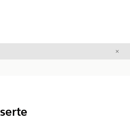
Avslut
Avslutt
serte