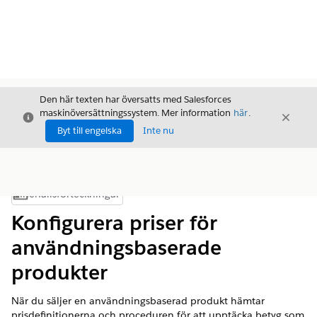
Den här texten har översatts med Salesforces
maskinöversättningssystem. Mer information
här
.
Stäng
Stäng
Stäng
Byt till engelska
Inte nu
Innehållsförteckningar
Visa innehållsförteckning
Konfigurera priser för
användningsbaserade
produkter
När du säljer en användningsbaserad produkt hämtar
prisdefinitionerna och proceduren för att upptäcka betyg som