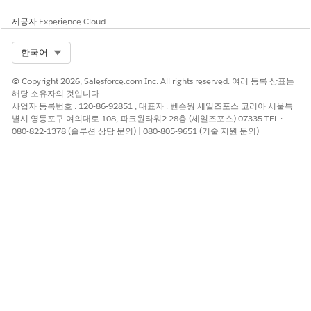
당하는 비율을 결정합니다.
제공자
Experience Cloud
최신
- 현재 활성 상태인 가장 최근에 구매한 시작 자산의 요율
에 우선 순위를 할당합니다.
Select Org
한국어
가장 저렴한
- 여러 자산이 동일한 시작 일자를 공유하는 경우
가장 낮은 요금을 선택합니다.
© Copyright 2026, Salesforce.com Inc. All rights reserved. 여러 등록 상표는
해당 소유자의 것입니다.
사업자 등록번호 : 120-86-92851 , 대표자 : 벤슨웡 세일즈포스 코리아 서울특
별시 영등포구 여의대로 108, 파크원타워2 28층 (세일즈포스) 07335 TEL :
080-822-1378 (솔루션 상담 문의) | 080-805-9651 (기술 지원 문의)
예
기본 구독 및 다양한 프로모션 팩을 제공하는 스트리밍 서비스인
Streamverse를 가정해 보십시오. 고객인 Alex가 1년 전체(1월 1
일~12월 31일) 표준 구독을 월 10달러로 구매합니다. 세일즈 담
당자는 한 해 동안 Alex의 구독에 몇 가지 새로운 프로모션 팩을
추가합니다.
패키지 이름
시작 일자
만료 날짜
등급
환영 팩
1월 15일
3월 15일
$8
새해 프로모
1월 15일
3월 31일
$9