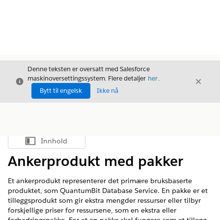
Denne teksten er oversatt med Salesforce
maskinoversettingssystem. Flere detaljer
her
.
Avslutt
Avslut
Avslutt
Bytt til engelsk
Ikke nå
Innhold
Vis innholdsfortegnelse
Ankerprodukt med pakker
Et ankerprodukt representerer det primære bruksbaserte
produktet, som QuantumBit Database Service. En pakke er et
tilleggsprodukt som gir ekstra mengder ressurser eller tilbyr
forskjellige priser for ressursene, som en ekstra eller