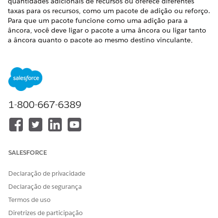
quantidades adicionais de recursos ou oferece diferentes
taxas para os recursos, como um pacote de adição ou reforço.
Para que um pacote funcione como uma adição para a
âncora, você deve ligar o pacote a uma âncora ou ligar tanto
a âncora quanto o pacote ao mesmo destino vinculante,
como a mesma conta.
EDIÇÕES OBRIGATÓRIAS
Disponível em: Lightning Experience
1-800-667-6389
Disponível em: Edições
Enterprise
,
Unlimited
e
Developer
com
a licença Revenue Cloud Advanced ou a licença
Revenue Cloud Billing
Usar grupos de direitos
SALESFORCE
Depois que o pacote é comprado e ativado, o Gerenciamento
de consumo cria um grupo de direitos de uso pai para o
Declaração de privacidade
recurso, como SMS. Esse grupo representa o saldo total
Declaração de segurança
disponível. A âncora cria o primeiro grupo filho contendo a
Termos de uso
concessão básica, por exemplo, 100 SMS. O pacote cria um
segundo grupo filho contendo a concessão de complemento,
Diretrizes de participação