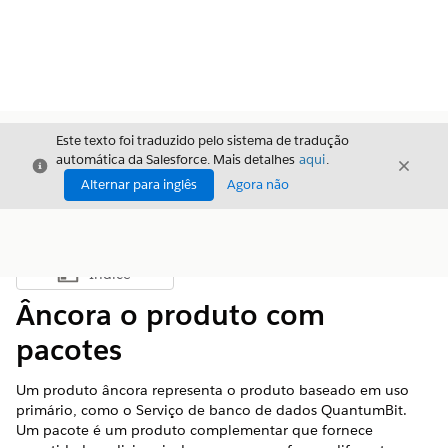
Este texto foi traduzido pelo sistema de tradução
automática da Salesforce. Mais detalhes
aqui
.
Fechar
Fecha
Fechar
Alternar para inglês
Agora não
Índice
Mostrar índice
Âncora o produto com
pacotes
Um produto âncora representa o produto baseado em uso
primário, como o Serviço de banco de dados QuantumBit.
Um pacote é um produto complementar que fornece