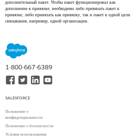
дополнительный пакет. Чтобы пакет функционировал как
дополнение к привязке, необходимо либо привязать пакет к
привязке, либо привязать как привязку, так и пакет к одной цели
связывания, например, одной организации.
ТРЕБУЕМЫЕ ВЕРСИИ
Доступно в версиях: Lightning Experience
Доступно в версиях:
Enterprise
Edition,
Unlimited
Edition и
Developer
Edition с лицензией
Revenue Cloud Advanced
1-800-667-6389
или лицензией Revenue Cloud Billing
Области права использования
После покупки и активации пакета управление потреблением
SALESFORCE
создает родительскую область прав использования для ресурса,
например, SMS-сообщения. Этот сегмент представляет общий
Положение о
доступный баланс. Привязка создает первый дочерний сегмент,
конфиденциальности
содержащий базовый грант, например, 100 SMS-сообщений.
Пакет создает второй дочерний сегмент, содержащий
Положение о безопасности
дополнительный грант, например, 50 SMS. Родительский сегмент
Условия использования
отображает общий возраст баланса, являющийся суммой всех