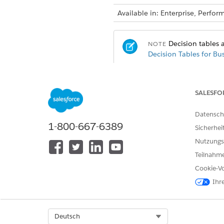
Available in: Enterprise, Perf
Decision tables a
NOTE
Decision Tables for Bu
Create decision tables using
Create dataset links using Me
SALESFO
Invoke decision tables using
Invoke decision tables using
Datensch
Invoke decision tables using
1-800-667-6389
Sicherhei
Refresh decision tables using
Nutzungs
Know the Decision Table dat
Teilnahme
Cookie-Vo
Ihr
KONNTEN SIE IHR PROBLEM MITH
Geben Sie uns Feedback, damit w
Select Org
Deutsch