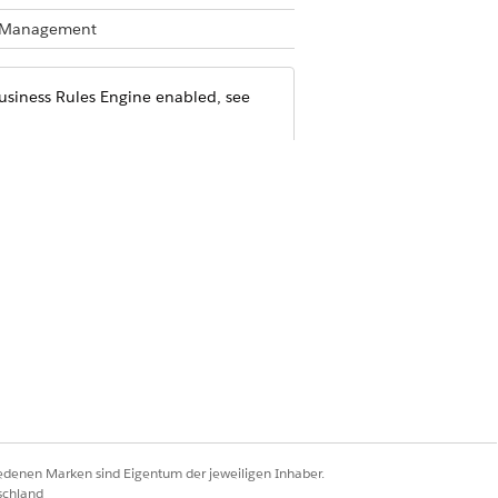
te Management
Business Rules Engine enabled, see
Ja
Nein
iedenen Marken sind Eigentum der jeweiligen Inhaber.
schland