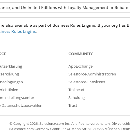
ormance, and Unlimited Editions with Loyalty Management or Reba
re also available as part of Business Rules Engine. If your org has 
siness Rules Engine
.
 Metadata API
tadata API
RCE
COMMUNITY
 Connect Rest API
 Apex
utzerklärung
AppExchange
 a custom invocable action
tserklärung
Salesforce-Administratoren
 a standard invocable action
bedingungen
Salesforce-Entwickler
a model
richtlinien
Trailhead
reinstellungscenter
Schulung
e Datenschutzauswahlen
Trust
ILFE DIESES ARTIKELS LÖSEN?
ir uns verbessern können.
© Copyright 2026, Salesforce.com Inc. Alle Rechte vorbehalten. Die versch
Salesforce.com Germany GmbH, Erika-Mann-Str. 31, 80636 München, Deut