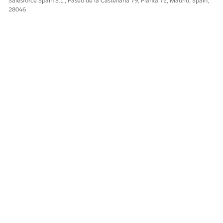
Salesforce Spain S.L., Paseo de la Castellana 79, Planta 7ª, Madrid, Spain,
28046