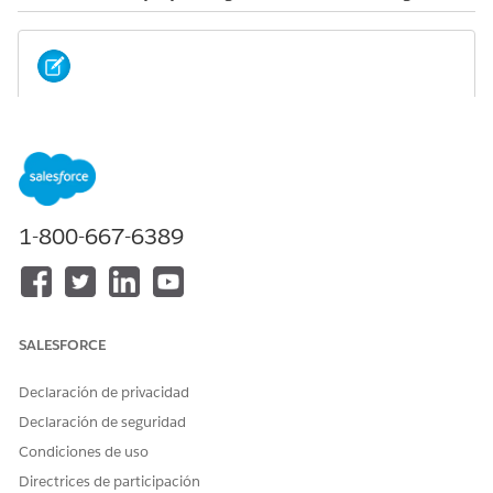
Decision tables are also available as part of Business
NOTE
Rules Engine. If your org has Business Rules Engine
enabled, see
Decision Tables for Business Rules Engine
.
Create decision tables using Metadata API
1-800-667-6389
Create dataset links using Metadata API
Invoke decision tables using Connect Rest API
Invoke decision tables using Apex
Invoke decision tables using a custom invocable action
SALESFORCE
Refresh decision tables using a standard invocable action
Know the Decision Table data model
Declaración de privacidad
Declaración de seguridad
Condiciones de uso
¿RESOLVIÓ ESTE ARTÍCULO SU PROBLEMA?
Directrices de participación
¡Háganos saber cómo podemos mejorar!