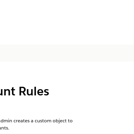
unt Rules
 admin creates a custom object to
unts.