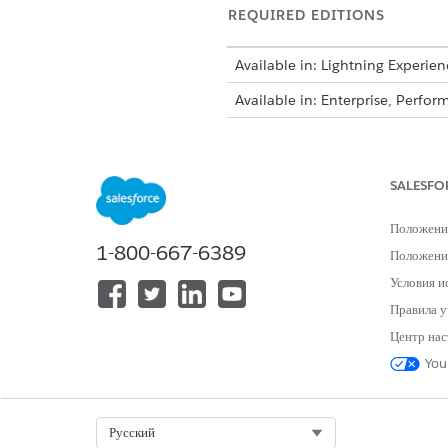
REQUIRED EDITIONS
Available in: Lightning Experien
Available in: Enterprise, Perf
Decision tables a
NOTE
Decision Tables for Bu
SALESFO
Положени
The admin names the custom o
1-800-667-6389
Положение
FIELD
Условия и
Правила у
Order Discount Name
Центр нас
Maximum Quantity
You
Minimum Quantity
Product Name
Select Org
Русский