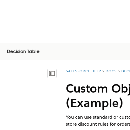
Decision Table
SALESFORCE HELP
DOCS
DEC
You are here:
Показать содержание
Custom Obj
(Example)
You can use standard or custo
store discount rules for order