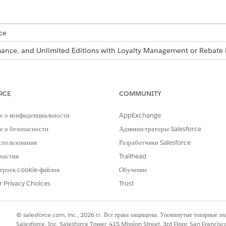
ce
ormance, and Unlimited Editions with Loyalty Management or Reba
re also available as part of Business Rules Engine. If your org has 
siness Rules Engine
.
RCE
COMMUNITY
е о конфиденциальности
AppExchange
bject Order Discount Rules. The object contains these field
 о безопасности
Администраторы Salesforce
DATA TYPE
спользования
Разработчики Salesforce
частия
Trailhead
Text
троек cookie-файлов
Обучение
Number
r Privacy Choices
Trust
Number
Text
© salesforce.com, inc., 2026 гг. Все права защищены. Упомянутые товарные з
Salesforce, Inc. Salesforce Tower, 415 Mission Street, 3rd Floor, San Francis