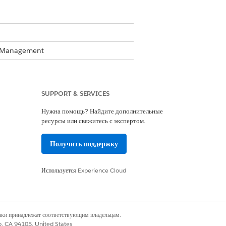
te Management
Business Rules Engine enabled, see
SUPPORT & SERVICES
Нужна помощь? Найдите дополнительные
s.
ресурсы или свяжитесь с экспертом.
Получить поддержку
Используется
Experience Cloud
наки принадлежат соответствующим владельцам.
co, CA 94105, United States