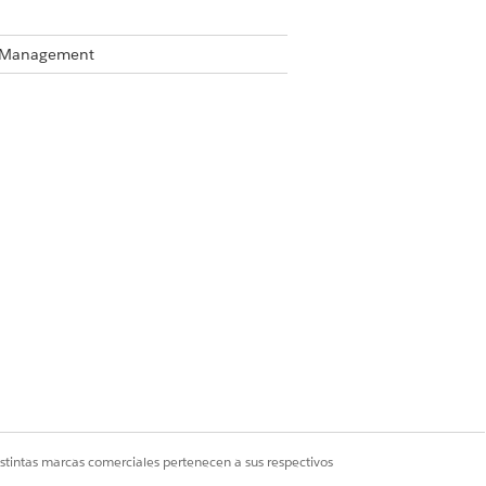
te Management
Sí
No
istintas marcas comerciales pertenecen a sus respectivos