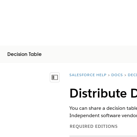
Decision Table
SALESFORCE HELP
DOCS
DEC
You are here:
Mostrar índice de materias
Distribute 
You can share a decision tab
Independent software vendors 
REQUIRED EDITIONS