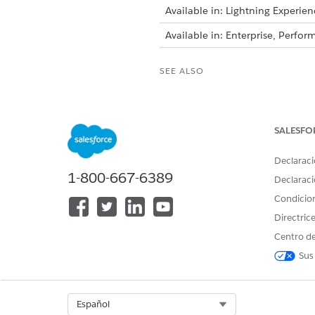
Available in: Lightning Experien
Available in: Enterprise, Perf
SEE ALSO
ISVforce Guide
: Use Managed
Salesforce Help: Change Sets
SALESFO
Declaraci
¿RESOLVIÓ ESTE ARTÍCULO SU 
1-800-667-6389
Declaraci
¡Háganos saber cómo podemos m
Condicio
Directric
Centro de
Sus
Select Org
Español