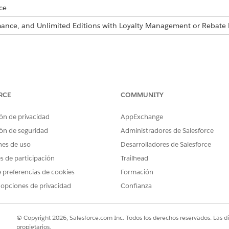
ce
ormance, and Unlimited Editions with Loyalty Management or Reba
 Packages to Develop Your AppExchange Solution
RCE
COMMUNITY
ón de privacidad
AppExchange
PROBLEMA?
ón de seguridad
Administradores de Salesforce
ejorar!
nes de uso
Desarrolladores de Salesforce
es de participación
Trailhead
 preferencias de cookies
Formación
 opciones de privacidad
Confianza
© Copyright 2026, Salesforce.com Inc. Todos los derechos reservados. Las d
propietarios.