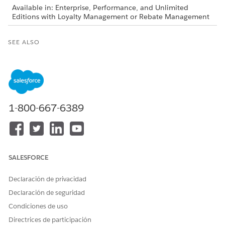
Available in: Enterprise, Performance, and Unlimited
Editions with Loyalty Management or Rebate Management
SEE ALSO
ISVforce Guide
: Use Managed Packages to Develop Your
AppExchange Solution
Salesforce Help: Change Sets
1-800-667-6389
¿RESOLVIÓ ESTE ARTÍCULO SU PROBLEMA?
¡Háganos saber cómo podemos mejorar!
Sí
No
SALESFORCE
Declaración de privacidad
Declaración de seguridad
Condiciones de uso
Directrices de participación