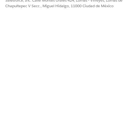
Salesforce, Inc. Calle Montes Urales 424, Lomas - Virreyes, Lomas de
Chapultepec V Secc., Miguel Hidalgo, 11000 Ciudad de México