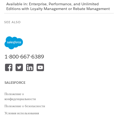
Available in: Enterprise, Performance, and Unlimited
Editions with Loyalty Management or Rebate Management
SEE ALSO
ISVforce Guide
: Use Managed Packages to Develop Your
AppExchange Solution
Salesforce Help: Change Sets
1-800-667-6389
ЭТА СТАТЬЯ РЕШИЛА ВАШУ ПРОБЛЕМУ?
Оставьте свой отзыв, чтобы мы могли стать лучше!
Да
Нет
SALESFORCE
Положение о
конфиденциальности
Положение о безопасности
Условия использования