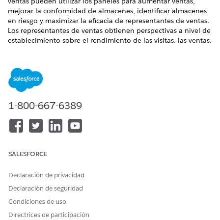
ventas pueden utilizar los paneles para aumentar ventas,
mejorar la conformidad de almacenes, identificar almacenes
en riesgo y maximizar la eficacia de representantes de ventas.
Los representantes de ventas obtienen perspectivas a nivel de
establecimiento sobre el rendimiento de las visitas, las ventas,
el cumplimiento y los productos que más se venden.
EDICIONES NECESARIAS
Disponible en las versiones
Enterprise Edition
,
Performance
Edition
y
Unlimited Edition
donde esté activada Consumer
1-800-667-6389
Goods Cloud.
SALESFORCE
Si la aplicación Analytics for Consumer Goods no
NOTA
Declaración de privacidad
está disponible en su organización, dirija su administrador
a
Implementar Analytics for Consumer Goods
.
Declaración de seguridad
Condiciones de uso
La aplicación Analytics for Consumer Goods incluye dos tipos
Directrices de participación